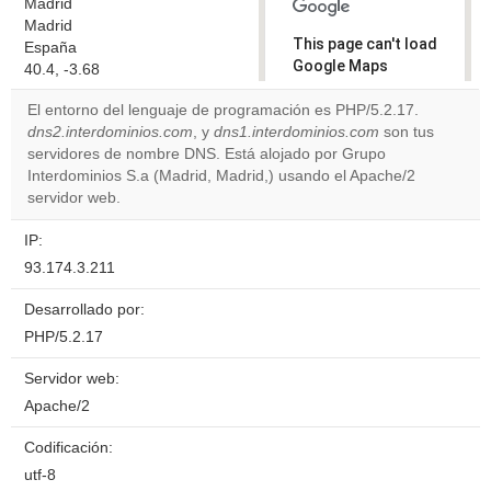
Madrid
Madrid
This page can't load
España
Google Maps
40.4, -3.68
correctly.
El entorno del lenguaje de programación es PHP/5.2.17.
dns2.interdominios.com
, y
dns1.interdominios.com
son tus
Do you
OK
servidores de nombre DNS. Está alojado por Grupo
own this
website?
Interdominios S.a (Madrid, Madrid,) usando el Apache/2
servidor web.
IP:
93.174.3.211
Desarrollado por:
PHP/5.2.17
Servidor web:
Apache/2
Codificación:
utf-8