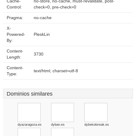
Cache-
no-store, no-cache, must-revalidate, post-
Control:
check=0, pre-check=0
Pragma:
no-cache
X-
Powered-
PleskLin
By:
Content-
3730
Length:
Content-
text/html; charset=utf-8
Type:
Dominios similares
dyazaragoza.es
dyban.es
dybekoloreak.es