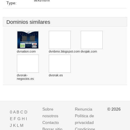
text/html
Type:
Dominios similares
dvnation.com
dvnbmx.blogspot.com
dvojak.com
dvorak-
dvorak.es
negocios.es
Sobre
Renuncia
© 2026
0
A
B
C
D
nosotros
Política de
E
F
G
H
I
Contacto
privacidad
J
K
L
M
Borrar sitio
Condiciones