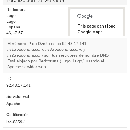
Localización del Servidor
Redcoruna
Lugo
Lugo
This page can't load
España
Google Maps
43, -7.57
correctly.
El número IP de Dvn2o.es es 92.43.17.141.
ns1.redcoruna.com
,
ns3.redcoruna.com
, y
Do you
OK
ns2.redcoruna.com
son tus servidores de nombre DNS.
own this
website?
Está alojado por Redcoruna (Lugo, Lugo,) usando el
Apache servidor web.
IP:
92.43.17.141
Servidor web:
Apache
Codificación:
iso-8859-1