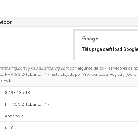
vidor
This page can't load Google
Do you own this website?
inahosting.com
, y
ns3.dinahosting.com
son algunos de los 4 servidores de no
es PHP/5.3.2-1ubuntu4.17. Está alojado por Provider Local Registry (Oure
or web.
82.98.135.43
PHP/5.3.2-1ubuntu4.17
Apache/2
utf-8