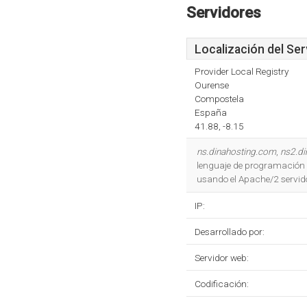
Servidores
Localización del Ser
Provider Local Registry
Ourense
Compostela
España
41.88, -8.15
ns.dinahosting.com
,
ns2.d
lenguaje de programación 
usando el Apache/2 servid
IP:
Desarrollado por:
Servidor web:
Codificación: