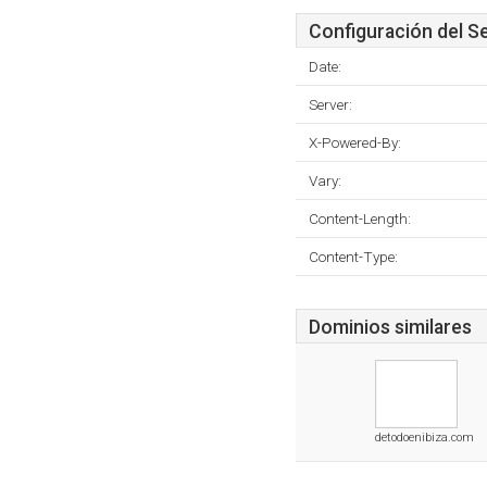
Configuración del S
Date:
Server:
X-Powered-By:
Vary:
Content-Length:
Content-Type:
Dominios similares
detodoenibiza.com