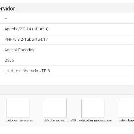
ervidor
--
Apache/2.2.14 (Ubuntu)
PHP/5.3.2-1ubuntu4.17
Accept-Encoding
2335
text/html; charset=UTF-8
detodoenlavaca.es
detodoennoviembre30.blogspot.com
detodoenpiedras.com
detodoha