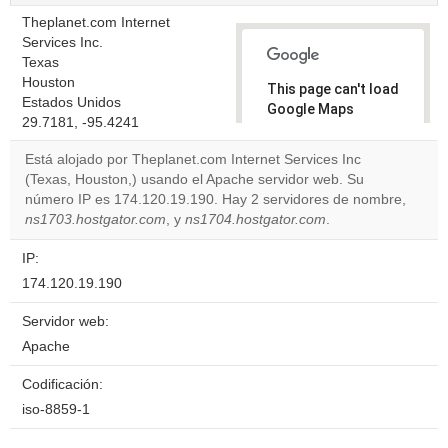
Theplanet.com Internet
Services Inc.
Texas
Houston
This page can't load
Estados Unidos
Google Maps
29.7181, -95.4241
correctly.
Está alojado por Theplanet.com Internet Services Inc
Do you
(Texas, Houston,) usando el Apache servidor web. Su
OK
own this
número IP es 174.120.19.190. Hay 2 servidores de nombre,
website?
ns1703.hostgator.com
, y
ns1704.hostgator.com
.
IP:
174.120.19.190
Servidor web:
Apache
Codificación:
iso-8859-1