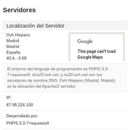
Servidores
Localización del Servidor
Ovh Hispano
Madrid
Madrid
This page can't load
España
Google Maps
40.4, -3.68
correctly.
El entorno del lenguaje de programación es PHP/5.3.3-
7+squeeze9.
dns20.ovh.net
, y
ns20.ovh.net
son tus
Do you
OK
servidores de nombre DNS. Ovh Hispano (Madrid, Madrid)
own this
website?
es la ubicación del Apache/2 servidor.
IP:
87.98.226.100
Desarrollado por:
PHP/5.3.3-7+squeeze9