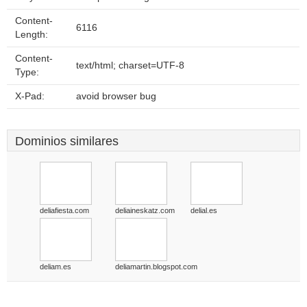
Content-
6116
Length:
Content-
text/html; charset=UTF-8
Type:
X-Pad:
avoid browser bug
Dominios similares
deliafiesta.com
deliaineskatz.com
delial.es
deliam.es
deliamartin.blogspot.com