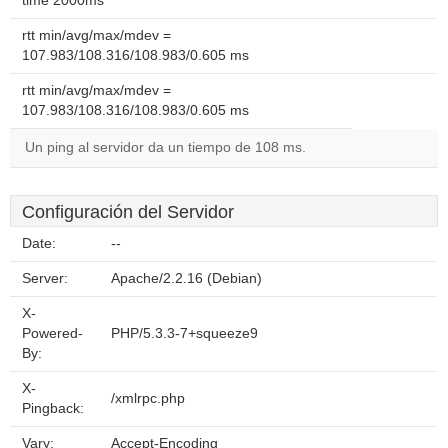
time 2000ms
rtt min/avg/max/mdev =
107.983/108.316/108.983/0.605 ms
rtt min/avg/max/mdev =
107.983/108.316/108.983/0.605 ms
Un ping al servidor da un tiempo de 108 ms.
Configuración del Servidor
Date:
--
Server:
Apache/2.2.16 (Debian)
X-
Powered-
PHP/5.3.3-7+squeeze9
By:
X-
/xmlrpc.php
Pingback:
Vary:
Accept-Encoding