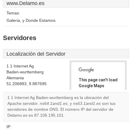
www.Delamo.es
Temas:
Galeria, y Donde Estamos.
Servidores
Localización del Servidor
1 1 Internet Ag
Baden-wurttemberg
Alemania
This page can't load
51.206883, 9.887695
Google Maps
correctly.
1 1 Internet Ag Baden-wurttemberg es la ubicación del
Apache servidor.
ns64.1and1.es
, y
ns63.1and1.es
son tus
Do you
OK
servidores de nombre DNS. El número IP del servidor de
own this
website?
Delamo.es es 87.106.195.101.
IP: