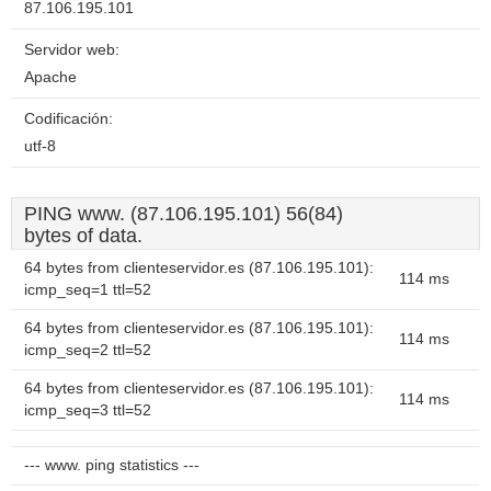
87.106.195.101
Servidor web:
Apache
Codificación:
utf-8
PING www. (87.106.195.101) 56(84)
bytes of data.
64 bytes from clienteservidor.es (87.106.195.101):
114 ms
icmp_seq=1 ttl=52
64 bytes from clienteservidor.es (87.106.195.101):
114 ms
icmp_seq=2 ttl=52
64 bytes from clienteservidor.es (87.106.195.101):
114 ms
icmp_seq=3 ttl=52
--- www. ping statistics ---