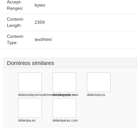
Accept-
bytes
Ranges:
Content-
2359
Length:
Content-
text/html
Type:
Dominios similares
delamodayotrosdemonios.blogspot.com
delamoneda.es
delamota.es
delampa.es
delamparas.com