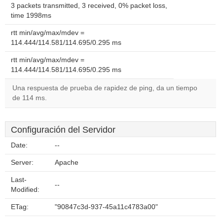
3 packets transmitted, 3 received, 0% packet loss,
time 1998ms
rtt min/avg/max/mdev =
114.444/114.581/114.695/0.295 ms
rtt min/avg/max/mdev =
114.444/114.581/114.695/0.295 ms
Una respuesta de prueba de rapidez de ping, da un tiempo
de 114 ms.
Configuración del Servidor
Date:
--
Server:
Apache
Last-
--
Modified:
ETag:
"90847c3d-937-45a11c4783a00"