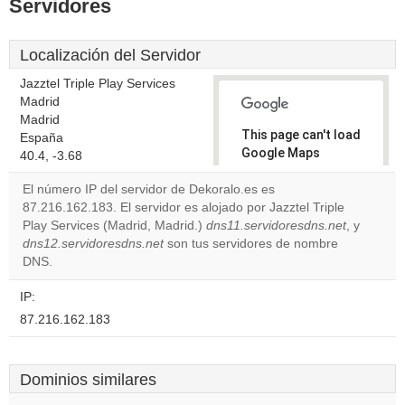
Servidores
Localización del Servidor
Jazztel Triple Play Services
Madrid
Madrid
This page can't load
España
Google Maps
40.4, -3.68
correctly.
El número IP del servidor de Dekoralo.es es
87.216.162.183. El servidor es alojado por Jazztel Triple
Do you
OK
Play Services (Madrid, Madrid.)
dns11.servidoresdns.net
own this
, y
website?
dns12.servidoresdns.net
son tus servidores de nombre
DNS.
IP:
87.216.162.183
Dominios similares