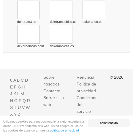
dekorama.es
dekoramuebles.es
dekorando.es
dekoraobleas.com
dekoraobleas.es
Sobre
Renuncia
© 2026
0
A
B
C
D
nosotros
Política de
E
F
G
H
I
Contacto
privacidad
J
K
L
M
Borrar sitio
Condiciones
N
O
P
Q
R
web
del
S
T
U
V
W
servicio
X
Y
Z
Utilizamos cookies para proporcionarle la mejor experiencia
comprendido
online. Al utilizar nuestro sitio web, usted acepta el uso de
las cookies de acuerdo a nuestra
política de privacidad