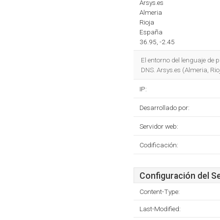
Arsys.es
Almeria
Rioja
España
36.95, -2.45
El entorno del lenguaje d
DNS. Arsys.es (Almeria, Rioj
IP:
Desarrollado por:
Servidor web:
Codificación:
Configuración del S
Content-Type:
Last-Modified: