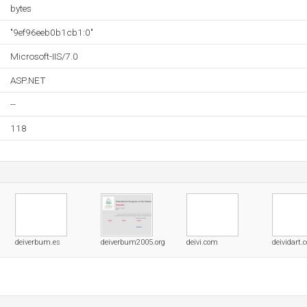
bytes
"9ef96eeb0b1cb1:0"
Microsoft-IIS/7.0
ASP.NET
--
118
deiverbum.es
deiverbum2005.org
deivi.com
deividart.