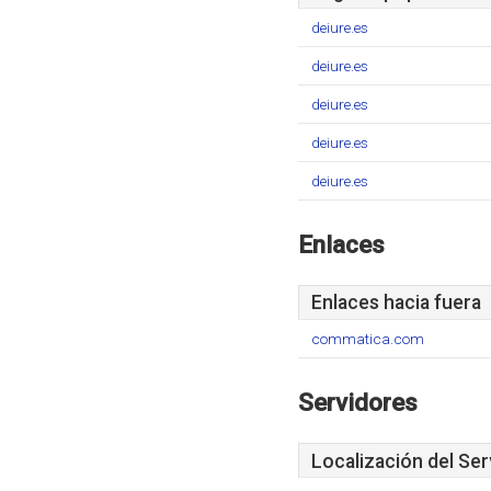
deiure.es
deiure.es
deiure.es
deiure.es
deiure.es
Enlaces
Enlaces hacia fuera
commatica.com
Servidores
Localización del Ser