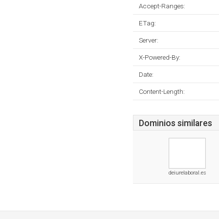
Accept-Ranges:
ETag:
Server:
X-Powered-By:
Date:
Content-Length:
Dominios similares
deiurelaboral.es