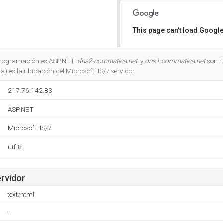
This page can't load Google
Do you own this website?
e programación es ASP.NET.
dns2.commatica.net
, y
dns1.commatica.net
son t
a) es la ubicación del Microsoft-IIS/7 servidor.
217.76.142.83
ASP.NET
Microsoft-IIS/7
utf-8
ervidor
text/html
--