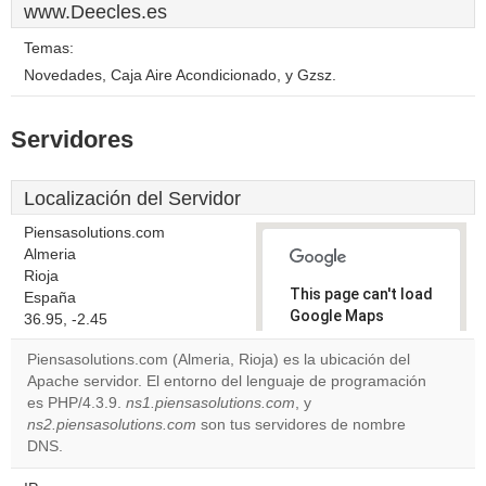
www.Deecles.es
Temas:
Novedades, Caja Aire Acondicionado, y Gzsz.
Servidores
Localización del Servidor
Piensasolutions.com
Almeria
Rioja
This page can't load
España
Google Maps
36.95, -2.45
correctly.
Piensasolutions.com (Almeria, Rioja) es la ubicación del
Apache servidor. El entorno del lenguaje de programación
Do you
OK
es PHP/4.3.9.
ns1.piensasolutions.com
, y
own this
website?
ns2.piensasolutions.com
son tus servidores de nombre
DNS.