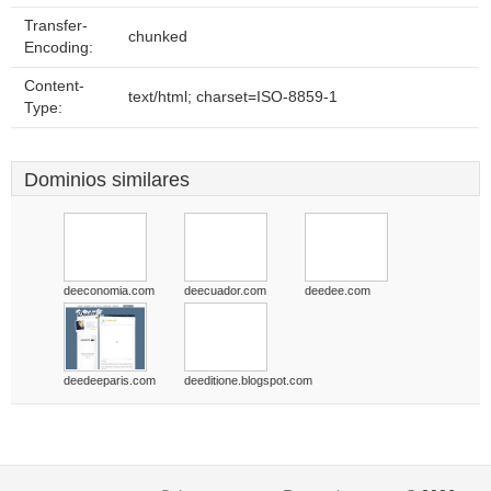
Transfer-
chunked
Encoding:
Content-
text/html; charset=ISO-8859-1
Type:
Dominios similares
deeconomia.com
deecuador.com
deedee.com
deedeeparis.com
deeditione.blogspot.com