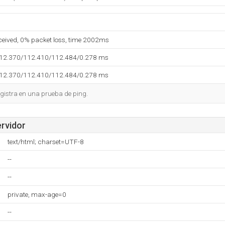
eceived, 0% packet loss, time 2002ms
112.370/112.410/112.484/0.278 ms
112.370/112.410/112.484/0.278 ms
gistra en una prueba de ping.
ervidor
text/html; charset=UTF-8
--
--
private, max-age=0
--