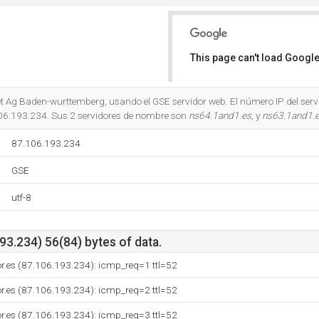
This page can't load Google
Do you own this website?
net Ag Baden-wurttemberg, usando el GSE servidor web. El número IP del serv
106.193.234. Sus 2 servidores de nombre son
ns64.1and1.es
, y
ns63.1and1.
87.106.193.234
GSE
utf-8
3.234) 56(84) bytes of data.
or.es (87.106.193.234): icmp_req=1 ttl=52
or.es (87.106.193.234): icmp_req=2 ttl=52
or.es (87.106.193.234): icmp_req=3 ttl=52