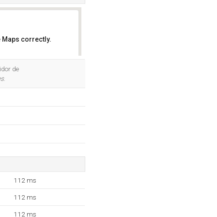
 Maps correctly.
OK
idor de
es
.
112 ms
112 ms
112 ms