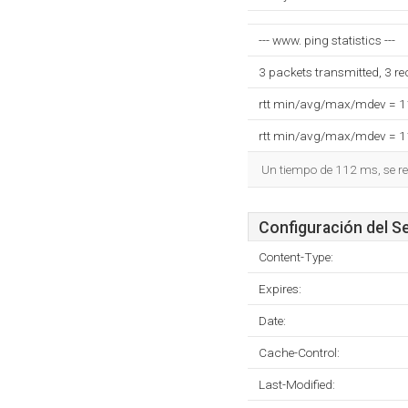
--- www. ping statistics ---
3 packets transmitted, 3 r
rtt min/avg/max/mdev = 
rtt min/avg/max/mdev = 
Un tiempo de 112 ms, se re
Configuración del S
Content-Type:
Expires:
Date:
Cache-Control:
Last-Modified: