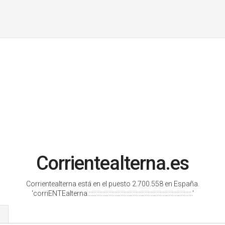
Corrientealterna.es
Corrientealterna está en el puesto 2.700.558 en España.
'corriENTEalterna.::::::::::::::::::::::::::::::::::::::::::::::::::::::::::::::::::::.'
s