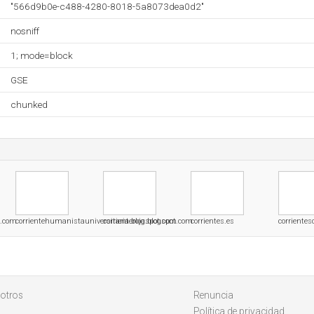
"566d9b0e-c488-4280-8018-5a8073dea0d2"
nosniff
1; mode=block
GSE
chunked
t.com
corrientehumanistauniversitaria.blogspot.com
corrienteroja.blogspot.com
corrientes.es
corriente
otros
Renuncia
Política de privacidad