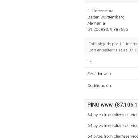
1 1 Internet Ag
Baden-wurttemberg
Alemania
51.206883, 9.887695
Está alojado por 1 1 Inter
Corrientealterna.es es 87.
IP:
Servidor web:
Codificación:
PING www. (87.106.19
64 bytes from clienteservid
64 bytes from clienteservid
64 bytes from clienteservid