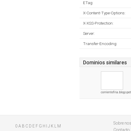
ETag:
X-Content-Type-Options:
X-XSS-Protection:
Server:
Transfer-Encoding:
Dominios similares
corrientefria.blogspo
Sobre nos
0
A
B
C
D
E
F
G
H
I
J
K
L
M
Contacto