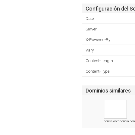
Configuración del S
Date:
Server:
X-Powered-By:
Vary:
Content-Length:
Content-Type:
Dominios similares
consejoeconomia.co