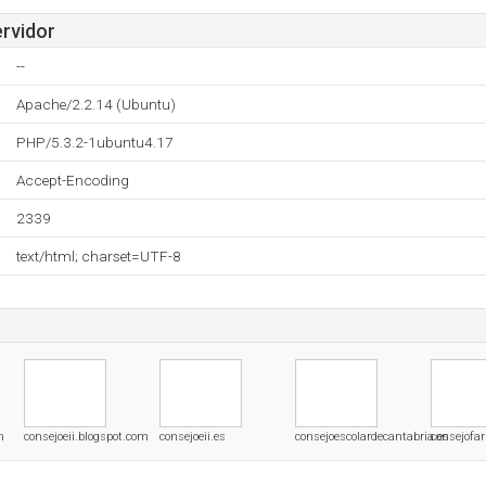
ervidor
--
Apache/2.2.14 (Ubuntu)
PHP/5.3.2-1ubuntu4.17
Accept-Encoding
2339
text/html; charset=UTF-8
m
consejoeii.blogspot.com
consejoeii.es
consejoescolardecantabria.es
consejofa