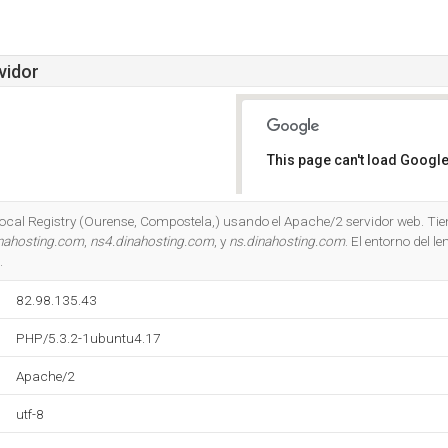
vidor
This page can't load Google
Do you own this website?
Local Registry (Ourense, Compostela,) usando el Apache/2 servidor web. Tie
nahosting.com
,
ns4.dinahosting.com
, y
ns.dinahosting.com
. El entorno del 
.
82.98.135.43
PHP/5.3.2-1ubuntu4.17
Apache/2
utf-8