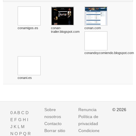
conamigos.es
conan-
conan.com
trailer.blogspot.com
conandoycomiendo.blogspot.com
conani.es
Sobre
Renuncia
© 2026
0
A
B
C
D
nosotros
Política de
E
F
G
H
I
Contacto
privacidad
J
K
L
M
Borrar sitio
Condiciones
N
O
P
Q
R