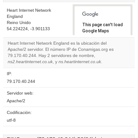
Heart Internet Network
England
Reino Unido
This page can't load
54.224224, -3.901133
Google Maps
correctly.
Heart Internet Network England es la ubicación del
Apache/2 servidor. El número IP de Conamigas.org es
Do you
OK
79.170.40.244. Hay 2 servidores de nombre,
own this
website?
ns2.heartinternet.co.uk
, y
ns.heartinternet.co.uk
.
IP:
79.170.40.244
Servidor web:
Apache/2
Codificación:
utf-8