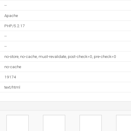
--
Apache
PHP/5.2.17
--
--
no-store, no-cache, must-revalidate, post-check=0, pre-check=0
no-cache
19174
text/html