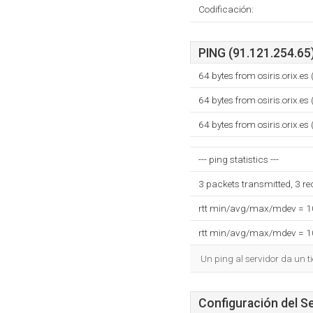
Codificación:
PING (91.121.254.65)
64 bytes from osiris.orix.e
64 bytes from osiris.orix.e
64 bytes from osiris.orix.e
--- ping statistics ---
3 packets transmitted, 3 r
rtt min/avg/max/mdev = 
rtt min/avg/max/mdev = 
Un ping al servidor da un 
Configuración del S