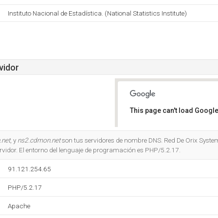
Instituto Nacional de Estadística. (National Statistics Institute)
vidor
This page can't load Google
Do you own this website?
.net
, y
ns2.cdmon.net
son tus servidores de nombre DNS. Red De Orix Syste
rvidor. El entorno del lenguaje de programación es PHP/5.2.17.
91.121.254.65
PHP/5.2.17
Apache