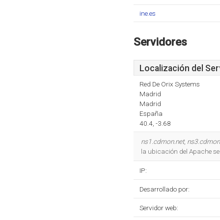
ine.es
Servidores
Localización del Ser
Red De Orix Systems
Madrid
Madrid
España
40.4, -3.68
ns1.cdmon.net
,
ns3.cdmon
la ubicación del Apache se
IP:
Desarrollado por:
Servidor web: