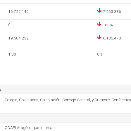
16.722.140
7.263.336
0
-60%
19.604.232
6.135.473
1,00
0%
s
Colegio, Colegiados, Colegiación, Consejo General, y Cursos Y Conferenci
COAPI Aragón : qué es un api