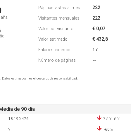
222
Páginas vistas al mes
0
paña
222
Visitantes mensuales
€ 0,07
Valor por visitante
6
ial
€ 432,8
Valor estimado
17
Enlaces externos
--
Número de páginas
. Datos estimados, lea el descargo de responsabilidad.
 Media de 90 día
18.190.476
7.301.801
9
-60%