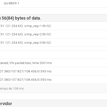
iso-8859-1
 56(84) bytes of data.
s (91.121.254.65): icmp_req=1 ttl=52
s (91.121.254.65): icmp_req=2 ttl=52
s (91.121.254.65): icmp_req=3 ttl=52
eceived, 0% packet loss, time 2001ms
107.383/107.827/108.456/0.593 ms
107.383/107.827/108.456/0.593 ms
tiempo de 108 ms.
ervidor