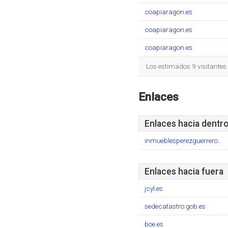
coapiaragon.es
coapiaragon.es
coapiaragon.es
Los estimados 9 visitantes
Enlaces
Enlaces hacia dentr
inmueblesperezguerrero..
Enlaces hacia fuera
jcyl.es
sedecatastro.gob.es
boe.es