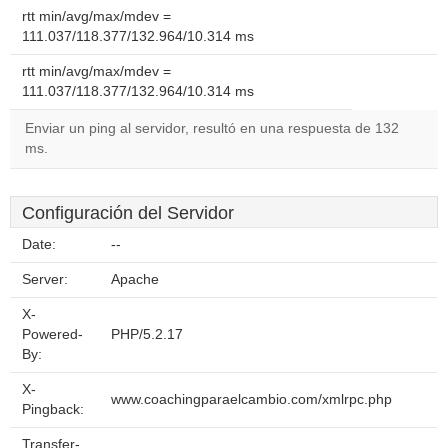
rtt min/avg/max/mdev =
111.037/118.377/132.964/10.314 ms
rtt min/avg/max/mdev =
111.037/118.377/132.964/10.314 ms
Enviar un ping al servidor, resultó en una respuesta de 132
ms.
Configuración del Servidor
Date:
--
Server:
Apache
X-
Powered-
PHP/5.2.17
By:
X-
www.coachingparaelcambio.com/xmlrpc.php
Pingback:
Transfer-