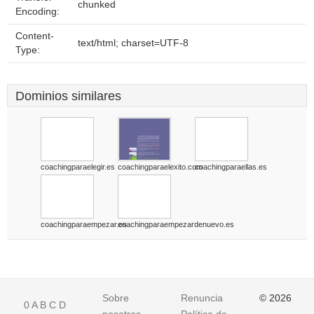
chunked
Encoding:
Content-
text/html; charset=UTF-8
Type:
Dominios similares
coachingparaelegir.es
coachingparaelexito.com
coachingparaellas.es
coachingparaempezar.es
coachingparaempezardenuevo.es
Sobre
Renuncia
© 2026
0
A
B
C
D