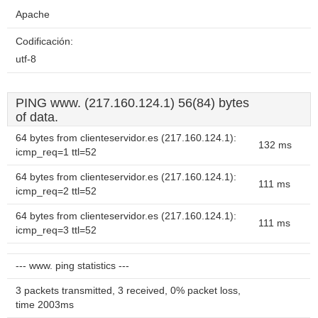
Apache
Codificación:
utf-8
PING www. (217.160.124.1) 56(84) bytes
of data.
64 bytes from clienteservidor.es (217.160.124.1):
132 ms
icmp_req=1 ttl=52
64 bytes from clienteservidor.es (217.160.124.1):
111 ms
icmp_req=2 ttl=52
64 bytes from clienteservidor.es (217.160.124.1):
111 ms
icmp_req=3 ttl=52
--- www. ping statistics ---
3 packets transmitted, 3 received, 0% packet loss,
time 2003ms