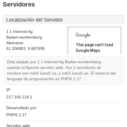
Servidores
Localización del Servidor
1 1 Internet Ag
Baden-wurttemberg
Alemania
This page can't load
51.206883, 9.887695
Google Maps
correctly.
Está alojado por 1 1 Internet Ag Baden-wurttemberg,
usando el Apache servidor web. Sus 2 servidores de
Do you
OK
nombre son
ns64.1and1.es
, y
ns63.1and1.es
own this
. El entorno del
website?
lenguaje de programación es PHP/5.2.17.
IP:
217.160.124.1
Desarrollado por:
PHP/5.2.17
Servidor web: