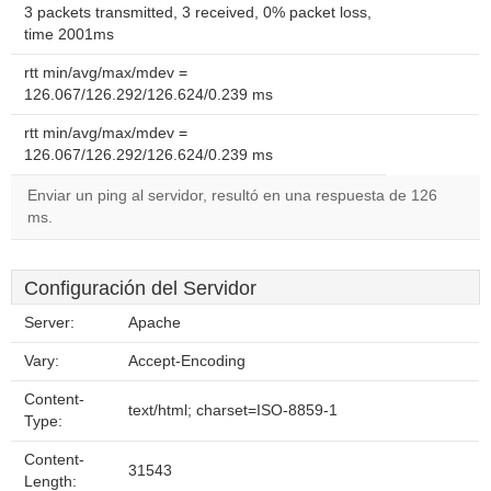
3 packets transmitted, 3 received, 0% packet loss,
time 2001ms
rtt min/avg/max/mdev =
126.067/126.292/126.624/0.239 ms
rtt min/avg/max/mdev =
126.067/126.292/126.624/0.239 ms
Enviar un ping al servidor, resultó en una respuesta de 126
ms.
Configuración del Servidor
Server:
Apache
Vary:
Accept-Encoding
Content-
text/html; charset=ISO-8859-1
Type:
Content-
31543
Length: