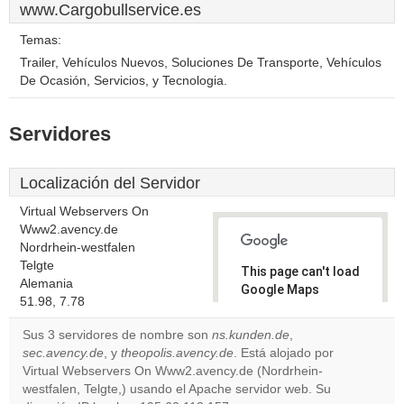
www.Cargobullservice.es
Temas:
Trailer, Vehículos Nuevos, Soluciones De Transporte, Vehículos
De Ocasión, Servicios, y Tecnologia.
Servidores
Localización del Servidor
Virtual Webservers On
Www2.avency.de
Nordrhein-westfalen
Telgte
This page can't load
Alemania
Google Maps
51.98, 7.78
correctly.
Sus 3 servidores de nombre son
ns.kunden.de
,
Do you
sec.avency.de
, y
theopolis.avency.de
. Está alojado por
OK
own this
Virtual Webservers On Www2.avency.de (Nordrhein-
website?
westfalen, Telgte,) usando el Apache servidor web. Su