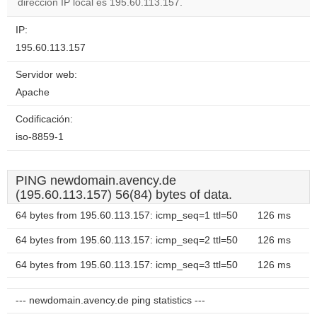
dirección IP local es 195.60.113.157.
IP:
195.60.113.157
Servidor web:
Apache
Codificación:
iso-8859-1
PING newdomain.avency.de
(195.60.113.157) 56(84) bytes of data.
64 bytes from 195.60.113.157: icmp_seq=1 ttl=50
126 ms
64 bytes from 195.60.113.157: icmp_seq=2 ttl=50
126 ms
64 bytes from 195.60.113.157: icmp_seq=3 ttl=50
126 ms
--- newdomain.avency.de ping statistics ---