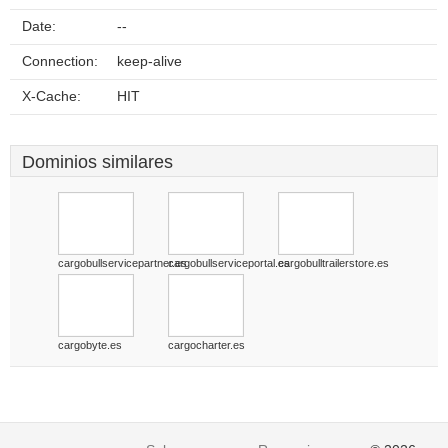
Date:
--
Connection:
keep-alive
X-Cache:
HIT
Dominios similares
cargobullservicepartner.es
cargobullserviceportal.es
cargobulltrailerstore.es
cargobyte.es
cargocharter.es