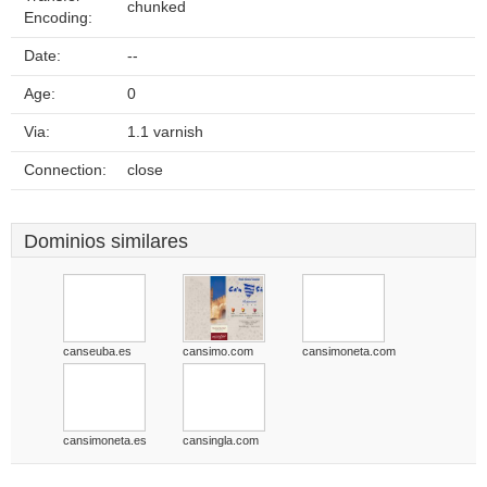
chunked
Encoding:
Date:
--
Age:
0
Via:
1.1 varnish
Connection:
close
Dominios similares
canseuba.es
cansimo.com
cansimoneta.com
cansimoneta.es
cansingla.com