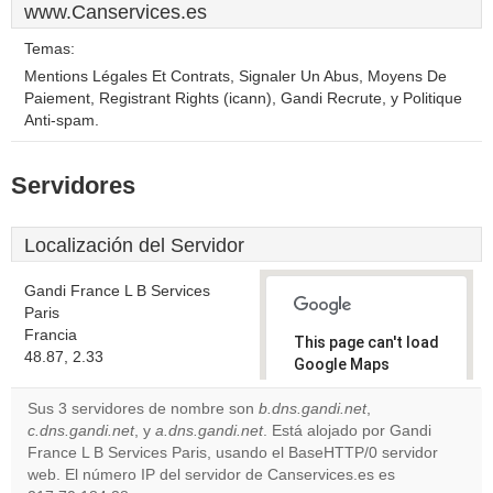
www.Canservices.es
Temas:
Mentions Légales Et Contrats, Signaler Un Abus, Moyens De
Paiement, Registrant Rights (icann), Gandi Recrute, y Politique
Anti-spam.
Servidores
Localización del Servidor
Gandi France L B Services
Paris
Francia
This page can't load
48.87, 2.33
Google Maps
correctly.
Sus 3 servidores de nombre son
b.dns.gandi.net
,
c.dns.gandi.net
, y
a.dns.gandi.net
. Está alojado por Gandi
Do you
OK
France L B Services Paris, usando el BaseHTTP/0 servidor
own this
website?
web. El número IP del servidor de Canservices.es es