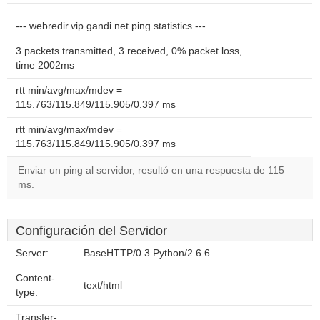
--- webredir.vip.gandi.net ping statistics ---
3 packets transmitted, 3 received, 0% packet loss,
time 2002ms
rtt min/avg/max/mdev =
115.763/115.849/115.905/0.397 ms
rtt min/avg/max/mdev =
115.763/115.849/115.905/0.397 ms
Enviar un ping al servidor, resultó en una respuesta de 115
ms.
Configuración del Servidor
Server:
BaseHTTP/0.3 Python/2.6.6
Content-
text/html
type:
Transfer-