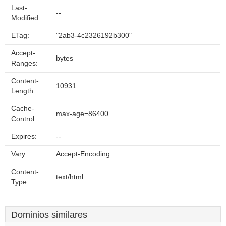
Last-
--
Modified:
ETag:
"2ab3-4c2326192b300"
Accept-
bytes
Ranges:
Content-
10931
Length:
Cache-
max-age=86400
Control:
Expires:
--
Vary:
Accept-Encoding
Content-
text/html
Type:
Dominios similares