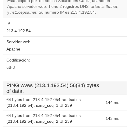
Está alojado por Telefonica Soluciones Cadiz, usando el
Apache servidor web. Tiene 2 registros DNS,
artemis.ttd.net
,
Do you
OK
y
ns1.cepsa.net
. Su número IP es 213.4.192.54.
own this
website?
IP:
213.4.192.54
Servidor web:
Apache
Codificación:
utf-8
PING www. (213.4.192.54) 56(84) bytes
of data.
64 bytes from 213-4-192-054.rad.tsai.es
144 ms
(213.4.192.54): icmp_seq=1 ttl=239
64 bytes from 213-4-192-054.rad.tsai.es
143 ms
(213.4.192.54): icmp_seq=2 ttl=239