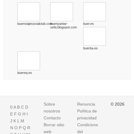
buenviajesocialclub.com
buenyantar-
buer.es
sefa.blogspot.com
buerba.es
buereq.es
Sobre
Renuncia
© 2026
0
A
B
C
D
nosotros
Política de
E
F
G
H
I
Contacto
privacidad
J
K
L
M
Borrar sitio
Condiciones
N
O
P
Q
R
web
del