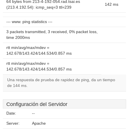
64 bytes from 213-4-192-054.rad.tsai.es
142 ms
(213.4.192.54): icmp_seq=3 ttl=239
--- www. ping statistics ---
3 packets transmitted, 3 received, 0% packet loss,
time 2000ms
rtt min/avg/max/mdev =
142.678/143.424/144.534/0.857 ms
rtt min/avg/max/mdev =
142.678/143.424/144.534/0.857 ms
Una respuesta de prueba de rapidez de ping, da un tiempo
de 144 ms.
Configuración del Servidor
Date:
--
Server:
Apache