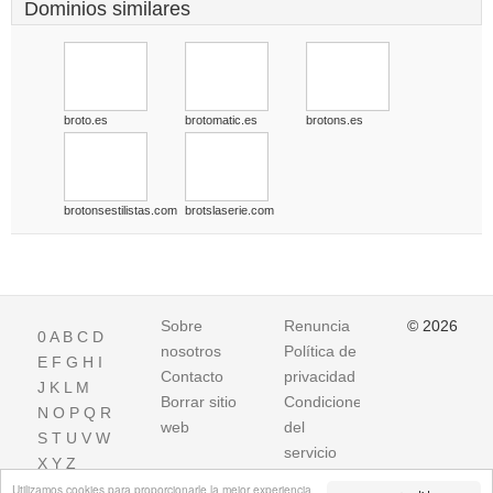
Dominios similares
broto.es
brotomatic.es
brotons.es
brotonsestilistas.com
brotslaserie.com
Sobre
Renuncia
© 2026
0
A
B
C
D
nosotros
Política de
E
F
G
H
I
Contacto
privacidad
J
K
L
M
Borrar sitio
Condiciones
N
O
P
Q
R
web
del
S
T
U
V
W
servicio
X
Y
Z
Utilizamos cookies para proporcionarle la mejor experiencia