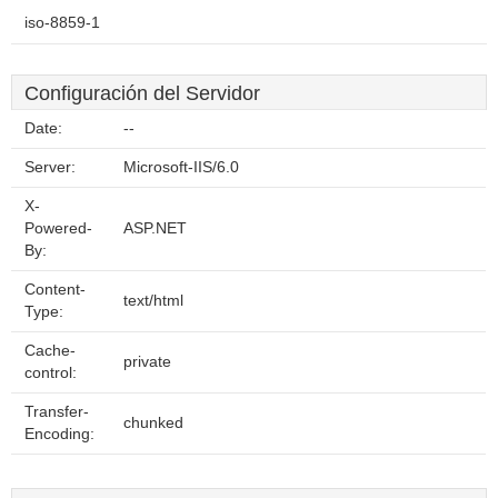
iso-8859-1
Configuración del Servidor
Date:
--
Server:
Microsoft-IIS/6.0
X-
Powered-
ASP.NET
By:
Content-
text/html
Type:
Cache-
private
control:
Transfer-
chunked
Encoding: