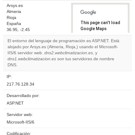
Arsys.es
Almeria
Rioja
This page can't load
España
Google Maps
36.95, -2.45
correctly.
El entorno del lenguaje de programación es ASP.NET. Está
alojado por Arsys.es (Almeria, Rioja,) usando el Microsoft-
Do you
OK
IIS/6 servidor web.
dns2.webclimatizacion.es
own this
, y
website?
dns1.webclimatizacion.es
son tus servidores de nombre
DNS.
IP:
217.76.128.34
Desarrollado por:
ASP.NET
Servidor web:
Microsoft-IIS/6
Codificación: