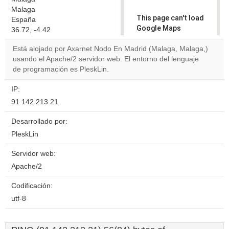
Malaga
This page can't load
España
Google Maps
36.72, -4.42
correctly.
Está alojado por Axarnet Nodo En Madrid (Malaga, Malaga,)
usando el Apache/2 servidor web. El entorno del lenguaje
Do you
OK
de programación es PleskLin.
own this
website?
IP:
91.142.213.21
Desarrollado por:
PleskLin
Servidor web:
Apache/2
Codificación:
utf-8