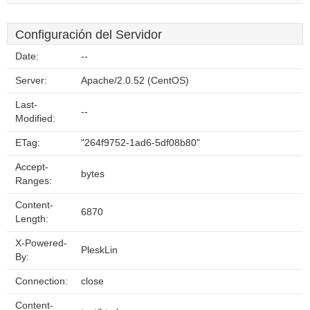
Configuración del Servidor
Date:
--
Server:
Apache/2.0.52 (CentOS)
Last-
--
Modified:
ETag:
"264f9752-1ad6-5df08b80"
Accept-
bytes
Ranges:
Content-
6870
Length:
X-Powered-
PleskLin
By:
Connection:
close
Content-