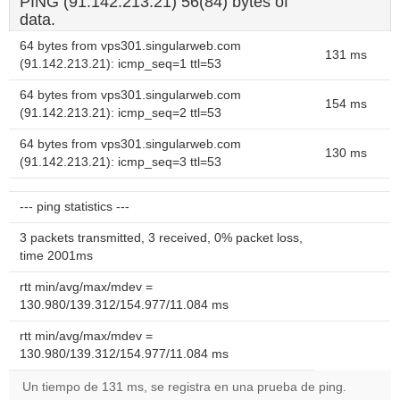
PING (91.142.213.21) 56(84) bytes of
data.
64 bytes from vps301.singularweb.com
131 ms
(91.142.213.21): icmp_seq=1 ttl=53
64 bytes from vps301.singularweb.com
154 ms
(91.142.213.21): icmp_seq=2 ttl=53
64 bytes from vps301.singularweb.com
130 ms
(91.142.213.21): icmp_seq=3 ttl=53
--- ping statistics ---
3 packets transmitted, 3 received, 0% packet loss,
time 2001ms
rtt min/avg/max/mdev =
130.980/139.312/154.977/11.084 ms
rtt min/avg/max/mdev =
130.980/139.312/154.977/11.084 ms
Un tiempo de 131 ms, se registra en una prueba de ping.