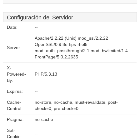
Configuración del Servidor
Date:
--
Apache/2.2.22 (Unix) mod_ssl/2.2.22
OpenSSL/0.9.8e-fips-rhel5
Server:
mod_auth_passthrough/2.1 mod_bwlimited/1.4
FrontPage/5.0.2.2635
X-
Powered-
PHP/5.3.13
By:
Expires:
--
Cache-
no-store, no-cache, must-revalidate, post-
Control:
check=0, pre-check=0
Pragma:
no-cache
Set-
--
Cookie: