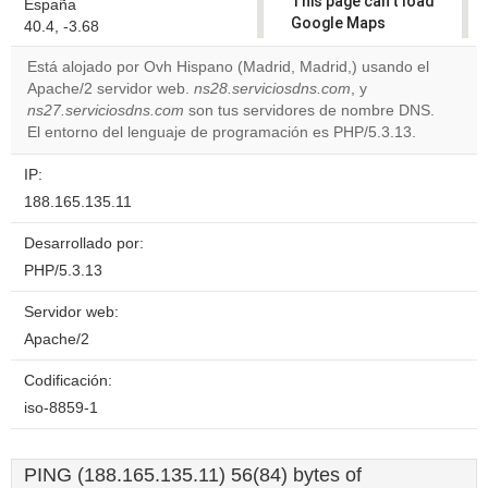
This page can't load
España
Google Maps
40.4, -3.68
correctly.
Está alojado por Ovh Hispano (Madrid, Madrid,) usando el
Apache/2 servidor web.
ns28.serviciosdns.com
, y
Do you
OK
ns27.serviciosdns.com
son tus servidores de nombre DNS.
own this
website?
El entorno del lenguaje de programación es PHP/5.3.13.
IP:
188.165.135.11
Desarrollado por:
PHP/5.3.13
Servidor web:
Apache/2
Codificación:
iso-8859-1
PING (188.165.135.11) 56(84) bytes of