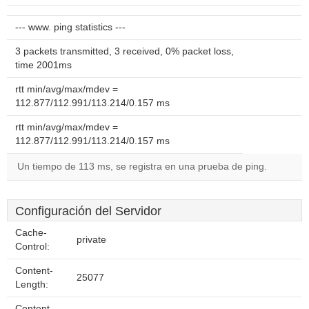
--- www. ping statistics ---
3 packets transmitted, 3 received, 0% packet loss,
time 2001ms
rtt min/avg/max/mdev =
112.877/112.991/113.214/0.157 ms
rtt min/avg/max/mdev =
112.877/112.991/113.214/0.157 ms
Un tiempo de 113 ms, se registra en una prueba de ping.
Configuración del Servidor
Cache-
private
Control:
Content-
25077
Length:
Content-