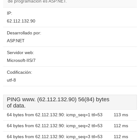
de programación es ASP.NET.
IP:
62.112.132.90
Desarrollado por:
ASP.NET
Servidor web:
Microsoft-IIS/7
Codificación:
utf-8
PING www. (62.112.132.90) 56(84) bytes
of data.
64 bytes from 62.112.132.90: icmp_seq=1 ttl=53
113 ms
64 bytes from 62.112.132.90: icmp_seq=2 ttl=53
112 ms
64 bytes from 62.112.132.90: icmp_seq=3 ttl=53
112 ms