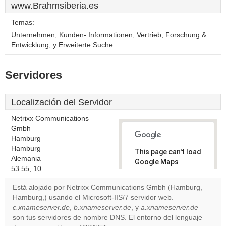
www.Brahmsiberia.es
Temas:
Unternehmen, Kunden- Informationen, Vertrieb, Forschung &
Entwicklung, y Erweiterte Suche.
Servidores
Localización del Servidor
Netrixx Communications
Gmbh
Hamburg
Hamburg
This page can't load
Alemania
Google Maps
53.55, 10
correctly.
Está alojado por Netrixx Communications Gmbh (Hamburg,
Do you
Hamburg,) usando el Microsoft-IIS/7 servidor web.
OK
own this
c.xnameserver.de
,
b.xnameserver.de
, y
a.xnameserver.de
website?
son tus servidores de nombre DNS. El entorno del lenguaje