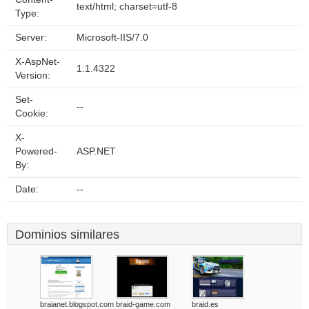
text/html; charset=utf-8
Type:
Server:
Microsoft-IIS/7.0
X-AspNet-
1.1.4322
Version:
Set-
--
Cookie:
X-
Powered-
ASP.NET
By:
Date:
--
Dominios similares
braianet.blogspot.com
braid-game.com
braid.es