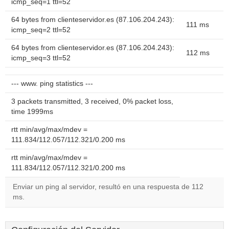
icmp_seq=1 ttl=52
64 bytes from clienteservidor.es (87.106.204.243):
111 ms
icmp_seq=2 ttl=52
64 bytes from clienteservidor.es (87.106.204.243):
112 ms
icmp_seq=3 ttl=52
--- www. ping statistics ---
3 packets transmitted, 3 received, 0% packet loss,
time 1999ms
rtt min/avg/max/mdev =
111.834/112.057/112.321/0.200 ms
rtt min/avg/max/mdev =
111.834/112.057/112.321/0.200 ms
Enviar un ping al servidor, resultó en una respuesta de 112
ms.