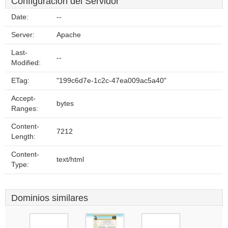
Configuración del Servidor
Date:
--
Server:
Apache
Last-
--
Modified:
ETag:
"199c6d7e-1c2c-47ea009ac5a40"
Accept-
bytes
Ranges:
Content-
7212
Length:
Content-
text/html
Type:
Dominios similares