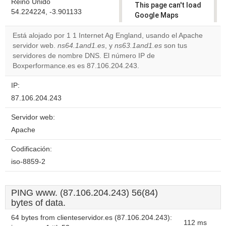
Reino Unido
This page can't load
54.224224, -3.901133
Google Maps
correctly.
Está alojado por 1 1 Internet Ag England, usando el Apache
servidor web.
ns64.1and1.es
, y
ns63.1and1.es
son tus
Do you
OK
servidores de nombre DNS. El número IP de
own this
website?
Boxperformance.es es 87.106.204.243.
IP:
87.106.204.243
Servidor web:
Apache
Codificación:
iso-8859-2
PING www. (87.106.204.243) 56(84)
bytes of data.
64 bytes from clienteservidor.es (87.106.204.243):
112 ms