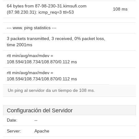
64 bytes from 87-98-230-31.kimsufi.com
108 ms
(87.98.230.31): icmp_req=3 ttl=53
--- www. ping statistics ---
3 packets transmitted, 3 received, 0% packet loss,
time 2001ms
rtt min/avg/max/mdev =
108.594/108.734/108.870/0.112 ms
rtt min/avg/max/mdev =
108.594/108.734/108.870/0.112 ms
Un ping al servidor da un tiempo de 108 ms.
Configuración del Servidor
Date:
--
Server:
Apache