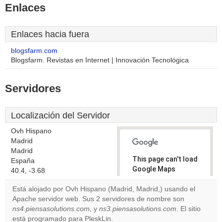
Enlaces
Enlaces hacia fuera
blogsfarm.com
Blogsfarm. Revistas en Internet | Innovación Tecnológica
Servidores
Localización del Servidor
Ovh Hispano
Madrid
Madrid
This page can't load
España
Google Maps
40.4, -3.68
correctly.
Está alojado por Ovh Hispano (Madrid, Madrid,) usando el
Apache servidor web. Sus 2 servidores de nombre son
Do you
OK
ns4.piensasolutions.com
, y
ns3.piensasolutions.com
own this
. El sitio
website?
está programado para PleskLin.