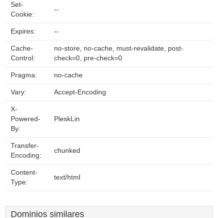
Set-
--
Cookie:
Expires:
--
Cache-
no-store, no-cache, must-revalidate, post-
Control:
check=0, pre-check=0
Pragma:
no-cache
Vary:
Accept-Encoding
X-
Powered-
PleskLin
By:
Transfer-
chunked
Encoding:
Content-
text/html
Type:
Dominios similares