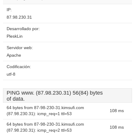
IP:
87.98.230.31
Desarrollado por:
PleskLin
Servidor web:
Apache
Codificación:
utf-8
PING www. (87.98.230.31) 56(84) bytes
of data.
64 bytes from 87-98-230-31.kimsufi.com
108 ms
(87.98.230.31): icmp_req=1 ttl=53
64 bytes from 87-98-230-31.kimsufi.com
108 ms
(87.98.230.31): icmp_req=2 ttl=53