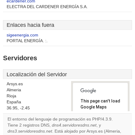
ecardener.com
ELECTRA DEL CARDENER ENERGÍA S.A.
Enlaces hacia fuera
sigeenergia.com
PORTAL ENERGÍA. :.
Servidores
Localización del Servidor
Arsys.es
Almeria
Rioja
This page can't load
España
Google Maps
36.95, -2.45
correctly.
El entorno del lenguaje de programación es PHP/4.3.9.
Tiene 2 registros DNS,
dns4.servidoresdns.net
, y
Do you
OK
dns3.servidoresdns.net
. Está alojado por Arsys.es (Almeria,
own this