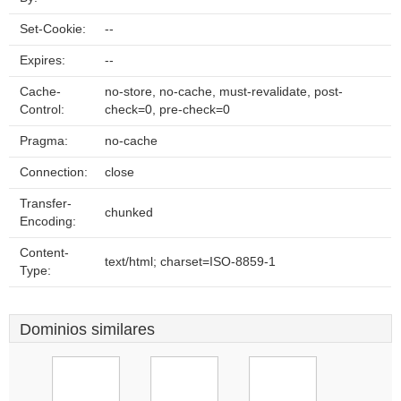
Set-Cookie:
--
Expires:
--
Cache-
no-store, no-cache, must-revalidate, post-
Control:
check=0, pre-check=0
Pragma:
no-cache
Connection:
close
Transfer-
chunked
Encoding:
Content-
text/html; charset=ISO-8859-1
Type:
Dominios similares