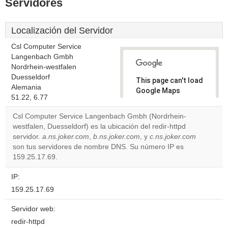
Servidores
Localización del Servidor
Csl Computer Service
Langenbach Gmbh
Nordrhein-westfalen
Duesseldorf
This page can't load
Alemania
Google Maps
51.22, 6.77
correctly.
Csl Computer Service Langenbach Gmbh (Nordrhein-
Do you
westfalen, Duesseldorf) es la ubicación del redir-httpd
OK
own this
servidor.
a.ns.joker.com
,
b.ns.joker.com
, y
c.ns.joker.com
website?
son tus servidores de nombre DNS. Su número IP es
159.25.17.69.
IP:
159.25.17.69
Servidor web:
redir-httpd