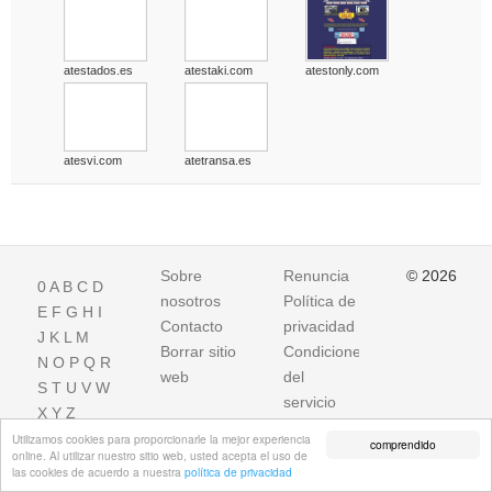
atestados.es
atestaki.com
atestonly.com
atesvi.com
atetransa.es
Sobre
Renuncia
© 2026
0
A
B
C
D
nosotros
Política de
E
F
G
H
I
Contacto
privacidad
J
K
L
M
Borrar sitio
Condiciones
N
O
P
Q
R
web
del
S
T
U
V
W
servicio
X
Y
Z
Utilizamos cookies para proporcionarle la mejor experiencia
comprendido
online. Al utilizar nuestro sitio web, usted acepta el uso de
las cookies de acuerdo a nuestra
política de privacidad