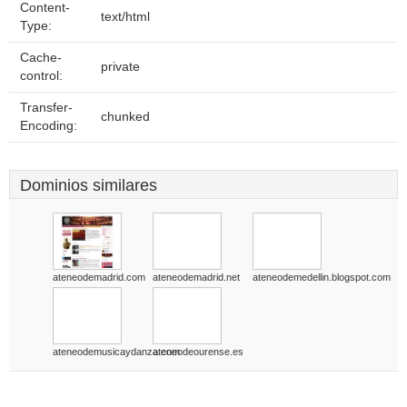
Content-
text/html
Type:
Cache-
private
control:
Transfer-
chunked
Encoding:
Dominios similares
ateneodemadrid.com
ateneodemadrid.net
ateneodemedellin.blogspot.com
ateneodemusicaydanza.com
ateneodeourense.es