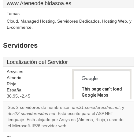
www.Ateneodelbidasoa.es
Temas:
Cloud, Managed Hosting, Servidores Dedicados, Hosting Web, y
E-commerce.
Servidores
Localización del Servidor
Arsys.es
Almeria
Rioja
This page can't load
España
Google Maps
36.95, -2.45
correctly.
Sus 2 servidores de nombre son
dns21.servidoresdns.net
, y
dns22.servidoresdns.net
. Está escrito para el ASP.NET
Do you
OK
lenguaje. Está alojado por Arsys.es (Almeria, Rioja,) usando
own this
website?
el Microsoft-IIS/6 servidor web.