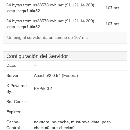
64 bytes from ns38578.ovh.net (91.121.14.200):
107 ms
icmp_seq=1 ttl=52
64 bytes from ns38578.ovh.net (91.121.14.200):
107 ms
icmp_seq=1 ttl=52
Un ping al servidor da un tiempo de 107 ms.
Configuración del Servidor
Date:
--
Server:
Apache/2.0.54 (Fedora)
X-Powered-
PHP/5.0.4
By:
Set-Cookie:
--
Expires:
--
Cache-
no-store, no-cache, must-revalidate, post-
Control:
check=0, pre-check=0