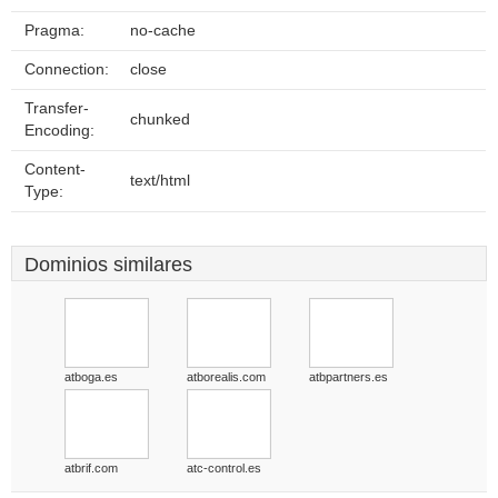
Pragma:
no-cache
Connection:
close
Transfer-
chunked
Encoding:
Content-
text/html
Type:
Dominios similares
atboga.es
atborealis.com
atbpartners.es
atbrif.com
atc-control.es