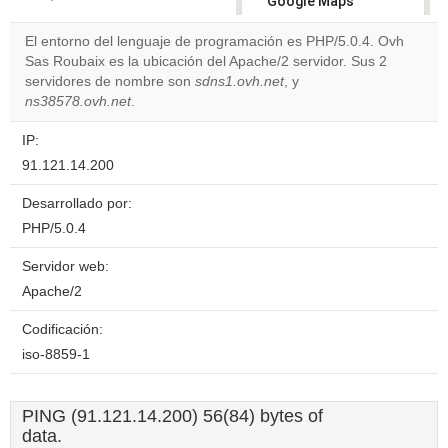
Google Maps
correctly.
El entorno del lenguaje de programación es PHP/5.0.4. Ovh
Sas Roubaix es la ubicación del Apache/2 servidor. Sus 2
Do you
OK
servidores de nombre son
sdns1.ovh.net
own this
, y
website?
ns38578.ovh.net
.
IP:
91.121.14.200
Desarrollado por:
PHP/5.0.4
Servidor web:
Apache/2
Codificación:
iso-8859-1
PING (91.121.14.200) 56(84) bytes of
data.