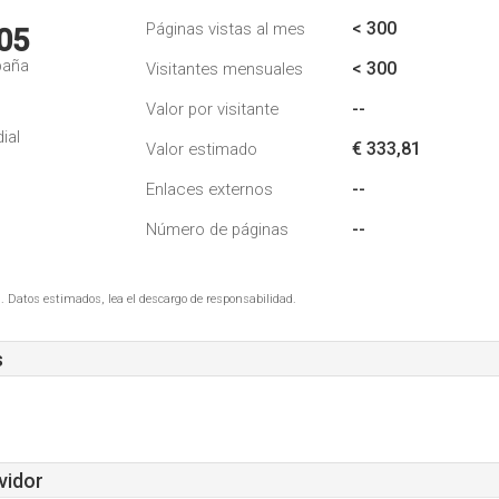
< 300
Páginas vistas al mes
05
paña
< 300
Visitantes mensuales
--
Valor por visitante
ial
€ 333,81
Valor estimado
--
Enlaces externos
--
Número de páginas
. Datos estimados, lea el descargo de responsabilidad.
s
vidor