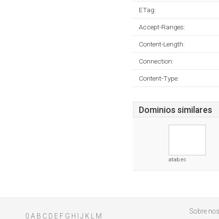
ETag:
Accept-Ranges:
Content-Length:
Connection:
Content-Type:
Dominios similares
atab.es
Sobre nos
0
A
B
C
D
E
F
G
H
I
J
K
L
M