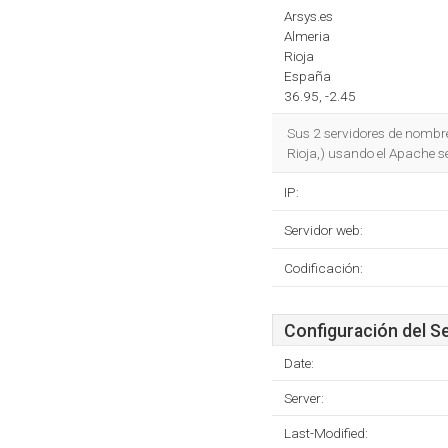
Arsys.es
Almeria
Rioja
España
36.95, -2.45
Sus 2 servidores de nombr
Rioja,) usando el Apache se
IP:
Servidor web:
Codificación:
Configuración del S
Date:
Server:
Last-Modified: