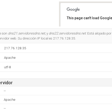
This page can't load Google
Do you own this website?
e son
dns21.servidoresdns.net
, y
dns22.servidoresdns.net
. Está alojado por
rvidor web. Su dirección IP local es 217.76.128.35.
217.76.128.35
Apache
utf-8
ervidor
--
Apache
--