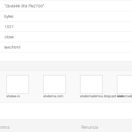
"2bdd48-3fd-7fe2700"
bytes
1021
close
text/html
atabea.es
ataberna.com
atabernademou.blogspot.com
ataberna
otros
Renuncia