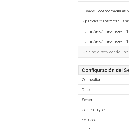
--- webs1.cosmomedia.es pin
3 packets transmitted, 3 r
rtt min/avg/max/mdev = 
rtt min/avg/max/mdev = 
Un ping al servidor da un 
Configuración del S
Connection:
Date:
Server:
Content-Type:
Set-Cookie: