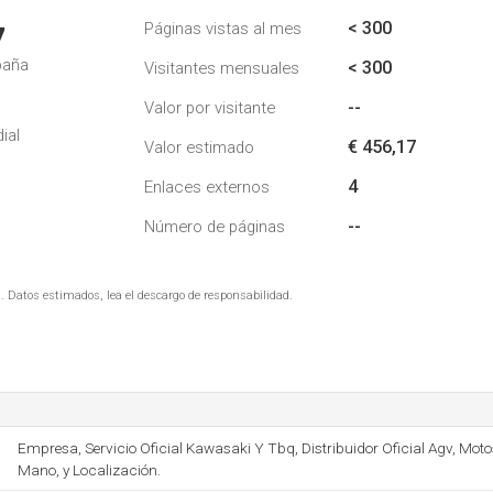
< 300
Páginas vistas al mes
7
paña
< 300
Visitantes mensuales
--
Valor por visitante
ial
€ 456,17
Valor estimado
4
Enlaces externos
--
Número de páginas
. Datos estimados, lea el descargo de responsabilidad.
Empresa, Servicio Oficial Kawasaki Y Tbq, Distribuidor Oficial Agv, Mo
Mano, y Localización.