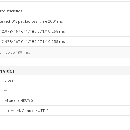
g statistics ---
eceived, 0% packet loss, time 2001ms
142.978/167.641/189.971/19.255 ms
142.978/167.641/189.971/19.255 ms
tiempo de 189 ms.
ervidor
close
--
Microsoft-IIS/6.0
text/html; Charset=UTF-8
--