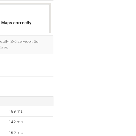
 Maps correctly.
OK
oft-IIS/6 servidor. Su
a.es
.
189 ms
142 ms
169 ms