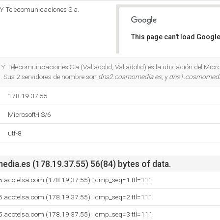
 Y Telecomunicaciones S.a.
This page can't load Google
Do you own this website?
Y Telecomunicaciones S.a (Valladolid, Valladolid) es la ubicación del Micros
. Sus 2 servidores de nombre son
dns2.cosmomedia.es
, y
dns1.cosmomedi
178.19.37.55
Microsoft-IIS/6
utf-8
ia.es (178.19.37.55) 56(84) bytes of data.
5.acotelsa.com (178.19.37.55): icmp_seq=1 ttl=111
5.acotelsa.com (178.19.37.55): icmp_seq=2 ttl=111
5.acotelsa.com (178.19.37.55): icmp_seq=3 ttl=111