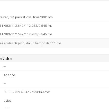
eceived, 0% packet loss, time 2001ms
111.983/112.649/112.983/0.545 ms
111.983/112.649/112.983/0.545 ms
e rapidez de ping, da un tiempo de 111 ms.
ervidor
--
Apache
--
"18009739-e5-4b7c29086ebfe"
bytes