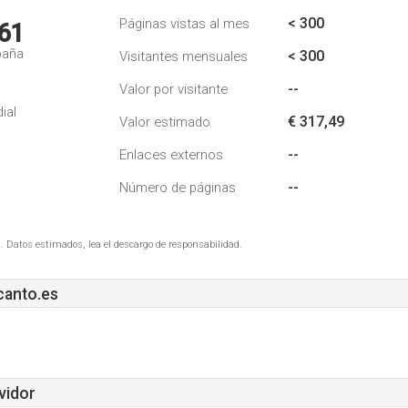
< 300
Páginas vistas al mes
61
paña
< 300
Visitantes mensuales
--
Valor por visitante
ial
€ 317,49
Valor estimado
--
Enlaces externos
--
Número de páginas
. Datos estimados, lea el descargo de responsabilidad.
canto.es
vidor