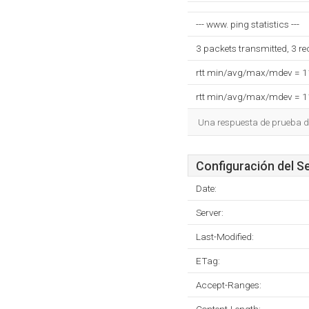
--- www. ping statistics ---
3 packets transmitted, 3 r
rtt min/avg/max/mdev = 
rtt min/avg/max/mdev = 
Una respuesta de prueba d
Configuración del S
Date:
Server:
Last-Modified:
ETag:
Accept-Ranges: