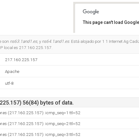
This page can't load Google
Do you own this website?
e son
ns63.1and1.es
, y
ns64.1and1.es
. Está alojado por 1 1 Internet Ag Cad
 IP local es 217.160.225.157.
217.160.225.157
Apache
utf-8
25.157) 56(84) bytes of data.
dor.es (217.160.225.157): icmp_seq=1 ttl=52
dor.es (217.160.225.157): icmp_seq=2 ttl=52
dor.es (217.160.225.157): icmp_seq=3 ttl=52