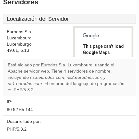
Servidores
Localización del Servidor
Eurodns S.a.
Luxembourg
Luxemburgo
This page can't load
49.61, 6.13
Google Maps
correctly.
Está alojado por Eurodns S.a. Luxembourg, usando el
Apache servidor web. Tiene 4 servidores de nombre,
Do you
OK
incluyendo
ns3.eurodns.com
,
ns2.eurodns.com
own this
, y
website?
ns1.eurodns.com
. El entorno del lenguaje de programación
es PHP/5.3.2.
IP:
80.92.65.144
Desarrollado por:
PHP/5.3.2