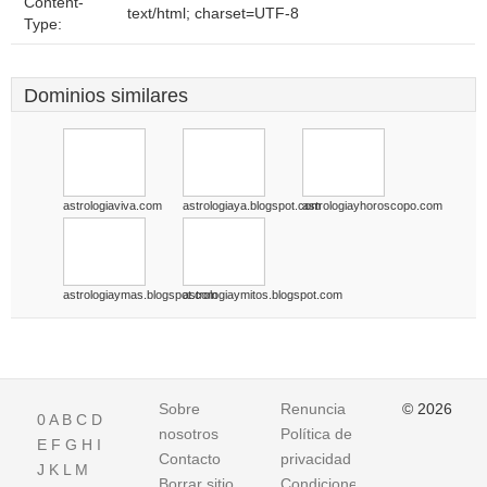
Content-
text/html; charset=UTF-8
Type:
Dominios similares
astrologiaviva.com
astrologiaya.blogspot.com
astrologiayhoroscopo.com
astrologiaymas.blogspot.com
astrologiaymitos.blogspot.com
Sobre
Renuncia
© 2026
0
A
B
C
D
nosotros
Política de
E
F
G
H
I
Contacto
privacidad
J
K
L
M
Borrar sitio
Condiciones