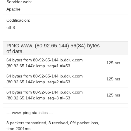
Servidor web:
Apache
Codificación:
utf-8
PING www. (80.92.65.144) 56(84) bytes
of data.
64 bytes from 80-92-65-144.ip.dclux.com
125 ms
(80.92.65.144): icmp_seq=1 ttl=53
64 bytes from 80-92-65-144.ip.dclux.com
125 ms
(80.92.65.144): icmp_seq=2 ttl=53
64 bytes from 80-92-65-144.ip.dclux.com
125 ms
(80.92.65.144): icmp_seq=3 ttl=53
--- www. ping statistics ---
3 packets transmitted, 3 received, 0% packet loss,
time 2001ms