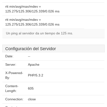
rtt min/avg/max/mdev =
125.275/125.306/125.339/0.026 ms
rtt min/avg/max/mdev =
125.275/125.306/125.339/0.026 ms
Un ping al servidor da un tiempo de 125 ms.
Configuración del Servidor
Date:
--
Server:
Apache
X-Powered-
PHP/5.3.2
By:
Content-
605
Length:
Connection:
close