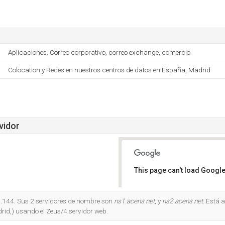
Aplicaciones. Correo corporativo, correo exchange, comercio
Colocation y Redes en nuestros centros de datos en España, Madrid
vidor
This page can't load Google
Do you own this website?
.144. Sus 2 servidores de nombre son
ns1.acens.net
, y
ns2.acens.net
. Está 
id,) usando el Zeus/4 servidor web.