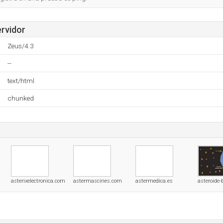
ervidor
Zeus/4.3
--
text/html
chunked
asterixelectronica.com
astermascines.com
astermedica.es
asteroide-