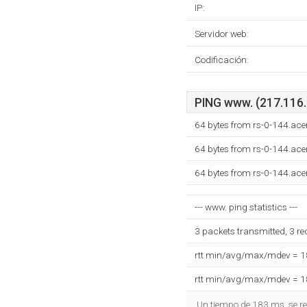
IP:
Servidor web:
Codificación:
PING www. (217.116.0
64 bytes from rs-0-144.ace
64 bytes from rs-0-144.ace
64 bytes from rs-0-144.ace
--- www. ping statistics ---
3 packets transmitted, 3 r
rtt min/avg/max/mdev = 
rtt min/avg/max/mdev = 
Un tiempo de 183 ms, se re