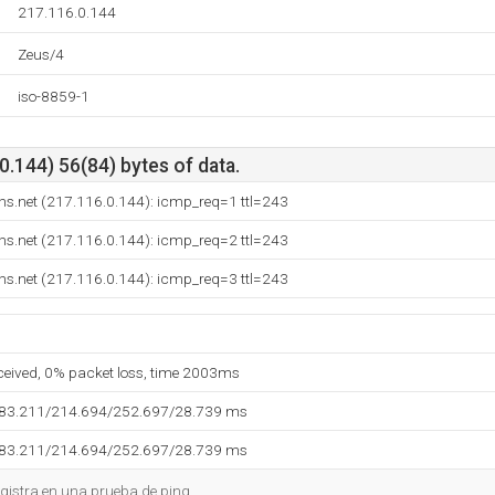
217.116.0.144
Zeus/4
iso-8859-1
.144) 56(84) bytes of data.
ns.net (217.116.0.144): icmp_req=1 ttl=243
ns.net (217.116.0.144): icmp_req=2 ttl=243
ns.net (217.116.0.144): icmp_req=3 ttl=243
eceived, 0% packet loss, time 2003ms
183.211/214.694/252.697/28.739 ms
183.211/214.694/252.697/28.739 ms
gistra en una prueba de ping.