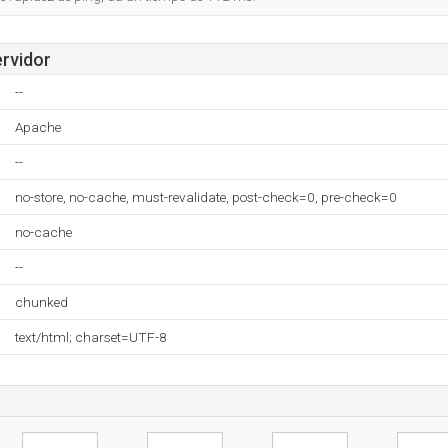
ervidor
--
Apache
--
no-store, no-cache, must-revalidate, post-check=0, pre-check=0
no-cache
--
chunked
text/html; charset=UTF-8