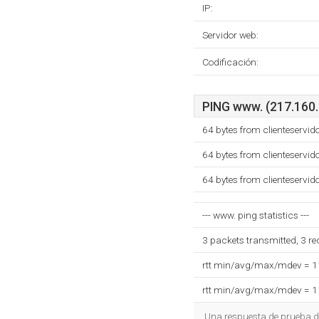
IP:
Servidor web:
Codificación:
PING www. (217.160.2
64 bytes from clienteservi
64 bytes from clienteservi
64 bytes from clienteservi
--- www. ping statistics ---
3 packets transmitted, 3 r
rtt min/avg/max/mdev = 
rtt min/avg/max/mdev = 
Una respuesta de prueba d