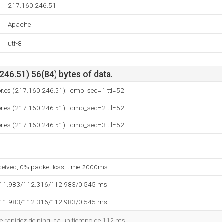
217.160.246.51
Apache
utf-8
46.51) 56(84) bytes of data.
dor.es (217.160.246.51): icmp_seq=1 ttl=52
dor.es (217.160.246.51): icmp_seq=2 ttl=52
dor.es (217.160.246.51): icmp_seq=3 ttl=52
eceived, 0% packet loss, time 2000ms
111.983/112.316/112.983/0.545 ms
111.983/112.316/112.983/0.545 ms
e rapidez de ping, da un tiempo de 112 ms.