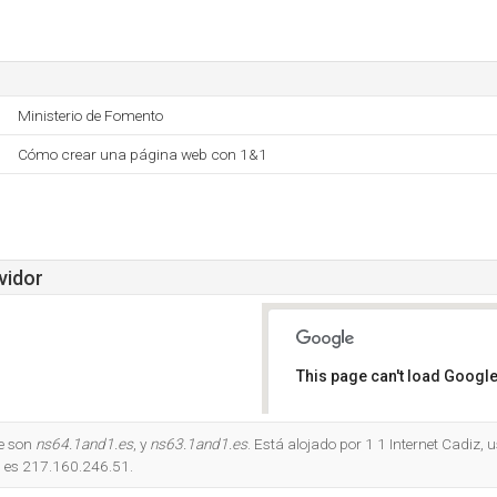
Ministerio de Fomento
Cómo crear una página web con 1&1
vidor
This page can't load Google
Do you own this website?
e son
ns64.1and1.es
, y
ns63.1and1.es
. Está alojado por 1 1 Internet Cadiz,
P es 217.160.246.51.