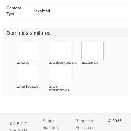
Content-
text/html
Type:
Dominios similares
astea.es
astealasemana.org
asteasu.org
astec-boats.es
astec-
informatica.es
Sobre
Renuncia
© 2026
0
A
B
C
D
nosotros
Política de
E
F
G
H
I