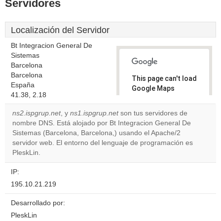
Servidores
Localización del Servidor
Bt Integracion General De
Sistemas
Barcelona
Barcelona
This page can't load
España
Google Maps
41.38, 2.18
correctly.
ns2.ispgrup.net
, y
ns1.ispgrup.net
son tus servidores de
Do you
nombre DNS. Está alojado por Bt Integracion General De
OK
own this
Sistemas (Barcelona, Barcelona,) usando el Apache/2
website?
servidor web. El entorno del lenguaje de programación es
PleskLin.
IP:
195.10.21.219
Desarrollado por:
PleskLin