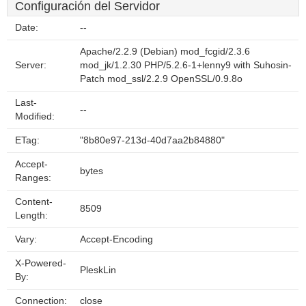
Configuración del Servidor
Date:
--
Apache/2.2.9 (Debian) mod_fcgid/2.3.6
Server:
mod_jk/1.2.30 PHP/5.2.6-1+lenny9 with Suhosin-
Patch mod_ssl/2.2.9 OpenSSL/0.9.8o
Last-
--
Modified:
ETag:
"8b80e97-213d-40d7aa2b84880"
Accept-
bytes
Ranges:
Content-
8509
Length:
Vary:
Accept-Encoding
X-Powered-
PleskLin
By:
Connection:
close