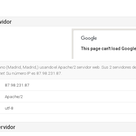
vidor
This page can't load Google
Do you own this website?
ano (Madrid, Madrid,) usando el Apache/2 servidor web. Sus 2 servidores 
net
. Su número IP es 87.98.231.87.
87.98.231.87
Apache/2
utf-8
ervidor