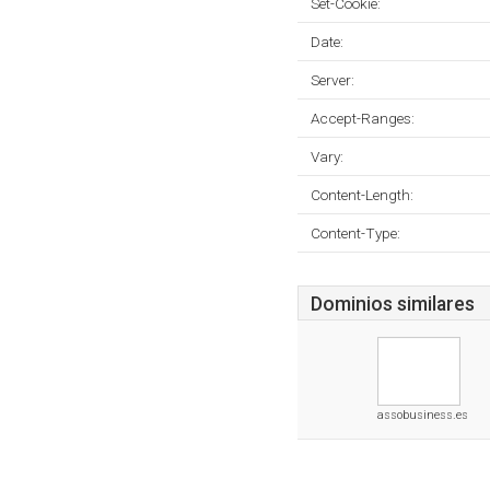
Set-Cookie:
Date:
Server:
Accept-Ranges:
Vary:
Content-Length:
Content-Type:
Dominios similares
assobusiness.es