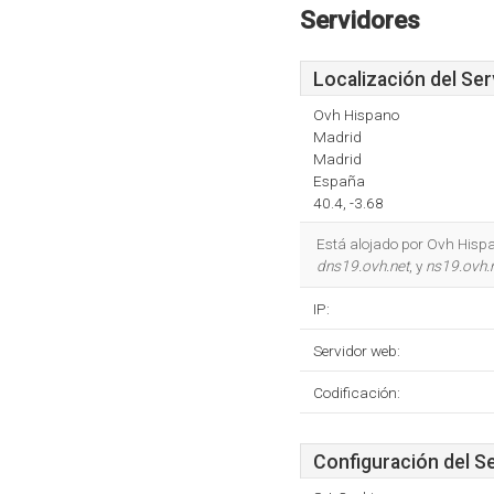
Servidores
Localización del Ser
Ovh Hispano
Madrid
Madrid
España
40.4, -3.68
Está alojado por Ovh Hisp
dns19.ovh.net
, y
ns19.ovh.
IP:
Servidor web:
Codificación:
Configuración del S