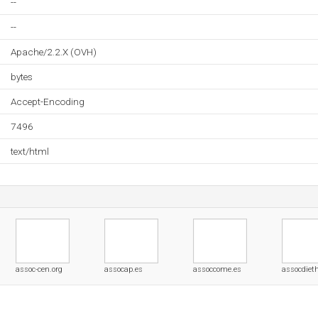
--
--
Apache/2.2.X (OVH)
bytes
Accept-Encoding
7496
text/html
assoc-cen.org
assocap.es
assoccome.es
assocdiet