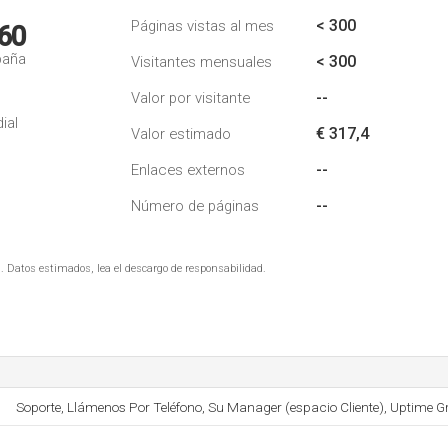
< 300
Páginas vistas al mes
60
paña
< 300
Visitantes mensuales
--
Valor por visitante
ial
€ 317,4
Valor estimado
--
Enlaces externos
--
Número de páginas
. Datos estimados, lea el descargo de responsabilidad.
Soporte, Llámenos Por Teléfono, Su Manager (espacio Cliente), Uptime Gr