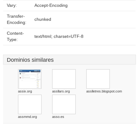
Vary:
Accept-Encoding
Transfer-
chunked
Encoding:
Content-
text/html; charset=UTF-8
Type:
Dominios similares
assix.org
assllars.org
asslletres.blogspot.com
assmmd.org
asso.es