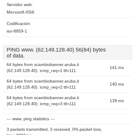
Servidor web:
Microsoft-IIS/6
Codificación:
iso-8859-1
PING www. (62.149.128.40) 56(84) bytes
of data.
64 bytes from scambiobanner.aruba.it
141 ms
(62.149.128.40): icmp_req=1 ttl=111
64 bytes from scambiobanner.aruba.it
140 ms
(62.149.128.40): icmp_req=2 ttl=111
64 bytes from scambiobanner.aruba.it
139 ms
(62.149.128.40): icmp_req=3 ttl=111
--- www. ping statistics ---
3 packets transmitted, 3 received, 0% packet loss,