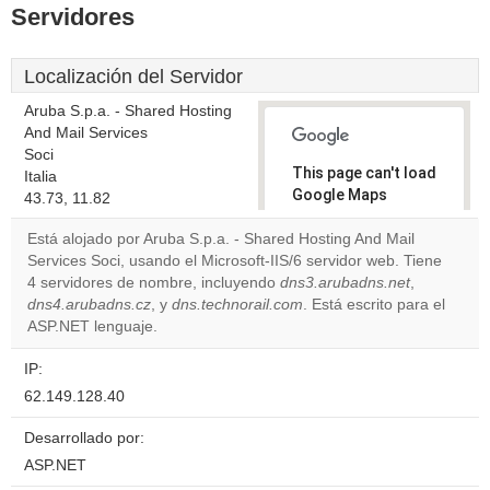
Servidores
Localización del Servidor
Aruba S.p.a. - Shared Hosting
And Mail Services
Soci
This page can't load
Italia
Google Maps
43.73, 11.82
correctly.
Está alojado por Aruba S.p.a. - Shared Hosting And Mail
Services Soci, usando el Microsoft-IIS/6 servidor web. Tiene
Do you
OK
4 servidores de nombre, incluyendo
dns3.arubadns.net
own this
,
website?
dns4.arubadns.cz
, y
dns.technorail.com
. Está escrito para el
ASP.NET lenguaje.
IP:
62.149.128.40
Desarrollado por:
ASP.NET