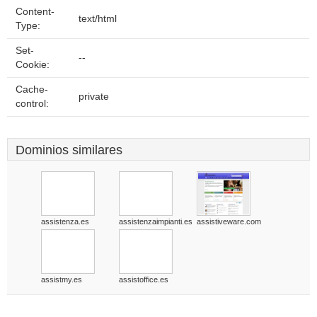
Content-
text/html
Type:
Set-
--
Cookie:
Cache-
private
control:
Dominios similares
assistenza.es
assistenzaimpianti.es
assistiveware.com
assistmy.es
assistoffice.es