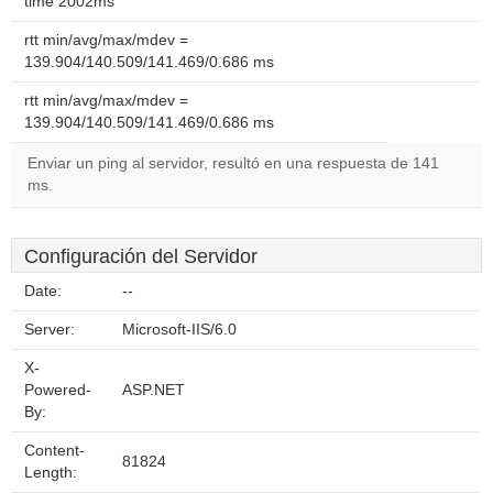
time 2002ms
rtt min/avg/max/mdev =
139.904/140.509/141.469/0.686 ms
rtt min/avg/max/mdev =
139.904/140.509/141.469/0.686 ms
Enviar un ping al servidor, resultó en una respuesta de 141
ms.
Configuración del Servidor
Date:
--
Server:
Microsoft-IIS/6.0
X-
Powered-
ASP.NET
By:
Content-
81824
Length: