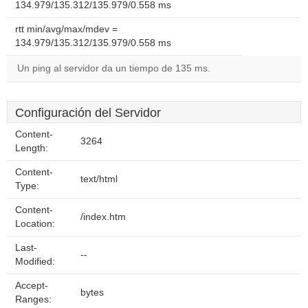
134.979/135.312/135.979/0.558 ms
rtt min/avg/max/mdev =
134.979/135.312/135.979/0.558 ms
Un ping al servidor da un tiempo de 135 ms.
Configuración del Servidor
Content-
3264
Length:
Content-
text/html
Type:
Content-
/index.htm
Location:
Last-
--
Modified:
Accept-
bytes
Ranges: