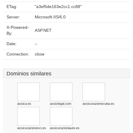
ETag:
"a3ef5de163e2cc1:cc88"
Server:
Microsoft-IIS/6.0
X-Powered-
ASP.NET
By:
Date:
--
Connection:
close
Dominios similares
assica.es
assiclegal.com
assicurazionecuba.es
assicurazionesci.es
assicurazioniauto.es