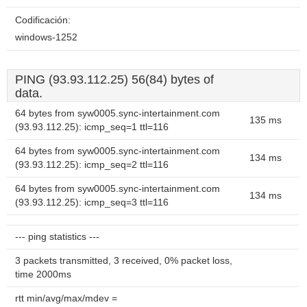
Codificación:
windows-1252
PING (93.93.112.25) 56(84) bytes of
data.
64 bytes from syw0005.sync-intertainment.com
135 ms
(93.93.112.25): icmp_seq=1 ttl=116
64 bytes from syw0005.sync-intertainment.com
134 ms
(93.93.112.25): icmp_seq=2 ttl=116
64 bytes from syw0005.sync-intertainment.com
134 ms
(93.93.112.25): icmp_seq=3 ttl=116
--- ping statistics ---
3 packets transmitted, 3 received, 0% packet loss,
time 2000ms
rtt min/avg/max/mdev =