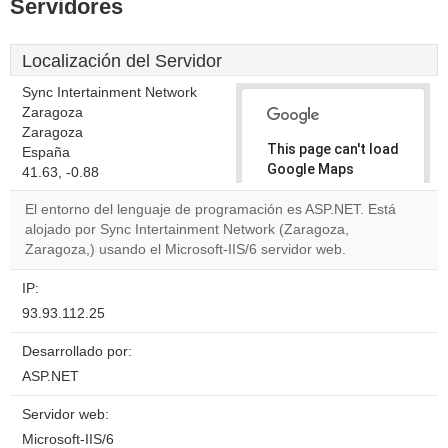
Servidores
Localización del Servidor
Sync Intertainment Network
Zaragoza
Zaragoza
This page can't load
España
Google Maps
41.63, -0.88
correctly.
El entorno del lenguaje de programación es ASP.NET. Está
alojado por Sync Intertainment Network (Zaragoza,
Do you
OK
Zaragoza,) usando el Microsoft-IIS/6 servidor web.
own this
website?
IP:
93.93.112.25
Desarrollado por:
ASP.NET
Servidor web:
Microsoft-IIS/6