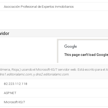
Asociación Profesional de Expertos Inmobiliarios
vidor
This page can't load Google
Do you own this website?
Almeria, Rioja,) usando el Microsoft-IIS/7 servidor web. Está escrito para el
dns1.editorialamc.com
, y
dns2.editorialamc.com
.
82.223.112.118
ASP.NET
Microsoft-IIS/7