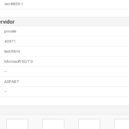
iso-8859-1
ervidor
private
40971
text/html
Microsoft-IIS/7.0
--
ASP.NET
--