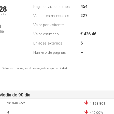
454
Páginas vistas al mes
28
paña
227
Visitantes mensuales
--
Valor por visitante
0
ial
€ 426,46
Valor estimado
6
Enlaces externos
--
Número de páginas
. Datos estimados, lea el descargo de responsabilidad.
 Media de 90 día
20.948.462
4.198.801
4
-40,00%