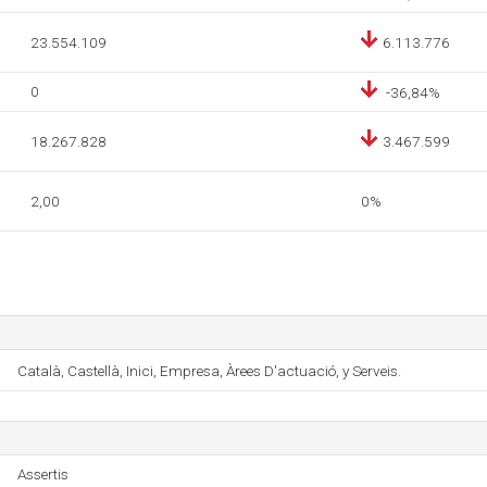
23.554.109
6.113.776
0
-36,84%
18.267.828
3.467.599
2,00
0%
Català, Castellà, Inici, Empresa, Àrees D'actuació, y Serveis.
Assertis