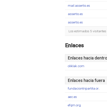
mail.assertis.es
assertis.es
assertis.es
Los estimados 5 visitantes
Enlaces
Enlaces hacia dentr
oliklak.com
Enlaces hacia fuera
fundaciontripartita.or..
aec.es
efqm.org