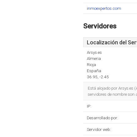
inmoexpertos.com
Servidores
Localización del Ser
Arsys.es
Almeria
Rioja
España
36.95, -2.45
Está alojado por Arsys.es (
servidores de nombre son
IP:
Desarrollado por:
Servidor web: