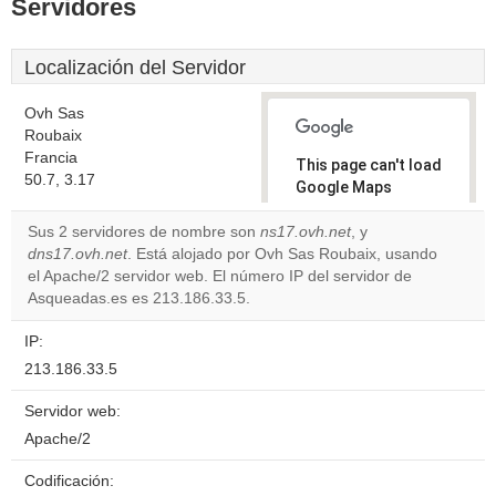
Servidores
Localización del Servidor
Ovh Sas
Roubaix
Francia
This page can't load
50.7, 3.17
Google Maps
correctly.
Sus 2 servidores de nombre son
ns17.ovh.net
, y
dns17.ovh.net
. Está alojado por Ovh Sas Roubaix, usando
Do you
OK
el Apache/2 servidor web. El número IP del servidor de
own this
website?
Asqueadas.es es 213.186.33.5.
IP:
213.186.33.5
Servidor web:
Apache/2
Codificación: