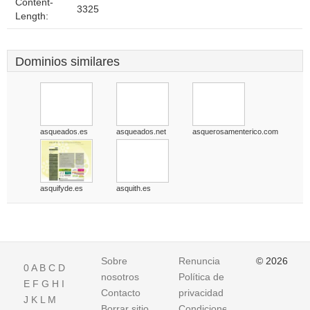
Content-
3325
Length:
Dominios similares
asqueados.es
asqueados.net
asquerosamenterico.com
asquifyde.es
asquith.es
Sobre
Renuncia
© 2026
0
A
B
C
D
nosotros
Política de
E
F
G
H
I
Contacto
privacidad
J
K
L
M
Borrar sitio
Condiciones