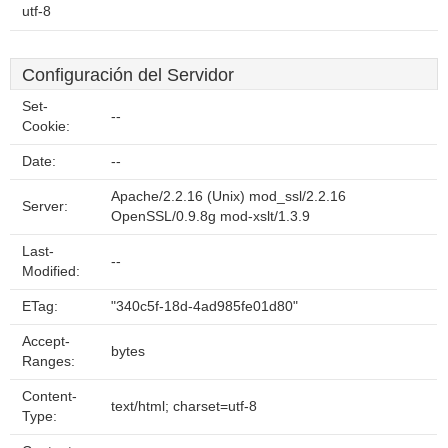
utf-8
Configuración del Servidor
Set-
--
Cookie:
Date:
--
Apache/2.2.16 (Unix) mod_ssl/2.2.16
Server:
OpenSSL/0.9.8g mod-xslt/1.3.9
Last-
--
Modified:
ETag:
"340c5f-18d-4ad985fe01d80"
Accept-
bytes
Ranges:
Content-
text/html; charset=utf-8
Type: