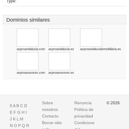
Type:
Dominios similares
asproandalucia.com
asproandalucia.es
asproandaluciainmobiliaria.es
asproasesores.com
asproasesores.es
Sobre
Renuncia
© 2026
0
A
B
C
D
nosotros
Política de
E
F
G
H
I
Contacto
privacidad
J
K
L
M
Borrar sitio
Condiciones
N
O
P
Q
R