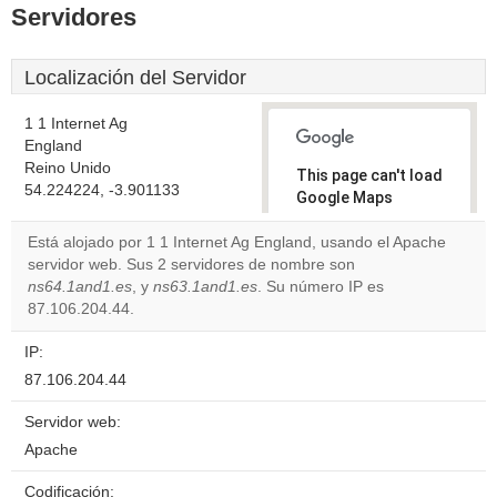
Servidores
Localización del Servidor
1 1 Internet Ag
England
Reino Unido
This page can't load
54.224224, -3.901133
Google Maps
correctly.
Está alojado por 1 1 Internet Ag England, usando el Apache
servidor web. Sus 2 servidores de nombre son
Do you
OK
ns64.1and1.es
, y
ns63.1and1.es
. Su número IP es
own this
website?
87.106.204.44.
IP:
87.106.204.44
Servidor web:
Apache
Codificación: