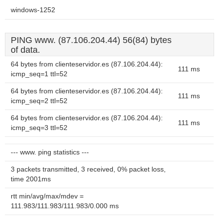
windows-1252
PING www. (87.106.204.44) 56(84) bytes
of data.
64 bytes from clienteservidor.es (87.106.204.44):
111 ms
icmp_seq=1 ttl=52
64 bytes from clienteservidor.es (87.106.204.44):
111 ms
icmp_seq=2 ttl=52
64 bytes from clienteservidor.es (87.106.204.44):
111 ms
icmp_seq=3 ttl=52
--- www. ping statistics ---
3 packets transmitted, 3 received, 0% packet loss,
time 2001ms
rtt min/avg/max/mdev =
111.983/111.983/111.983/0.000 ms