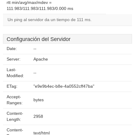
rtt min/avg/max/mdev =
111.983/111.983/111.983/0.000 ms
Un ping al servidor da un tiempo de 111 ms.
Configuración del Servidor
Date:
--
Server:
Apache
Last-
--
Modified:
ETag:
"e9e9b4ec-b8e-4a0552cff47ba"
Accept-
bytes
Ranges:
Content-
2958
Length:
Content-
text/html