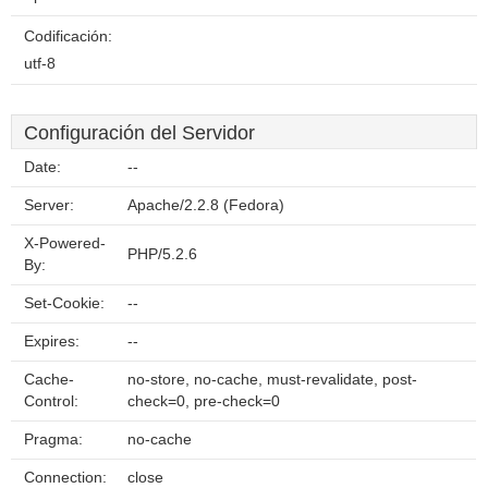
Codificación:
utf-8
Configuración del Servidor
Date:
--
Server:
Apache/2.2.8 (Fedora)
X-Powered-
PHP/5.2.6
By:
Set-Cookie:
--
Expires:
--
Cache-
no-store, no-cache, must-revalidate, post-
Control:
check=0, pre-check=0
Pragma:
no-cache
Connection:
close