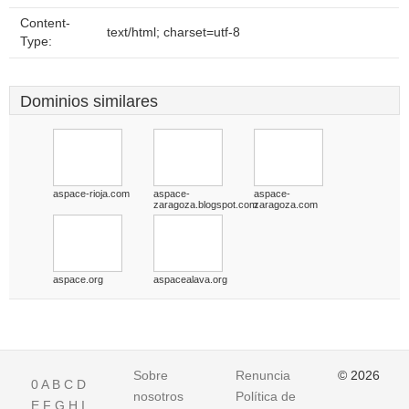
Content-
text/html; charset=utf-8
Type:
Dominios similares
aspace-rioja.com
aspace-
aspace-
zaragoza.blogspot.com
zaragoza.com
aspace.org
aspacealava.org
Sobre
Renuncia
© 2026
0
A
B
C
D
nosotros
Política de
E
F
G
H
I