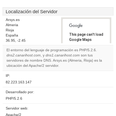
Localización del Servidor
Arsys.es
Almeria
Rioja
This page can't load
España
Google Maps
36.95, -2.45
correctly.
El entorno del lenguaje de programación es PHP/5.2.6.
dns2.canarihost.com
, y
dns1.canarihost.com
son tus
Do you
OK
servidores de nombre DNS. Arsys.es (Almeria, Rioja) es la
own this
website?
ubicación del Apache/2 servidor.
IP:
82.223.163.147
Desarrollado por:
PHP/5.2.6
Servidor web:
Apache/2