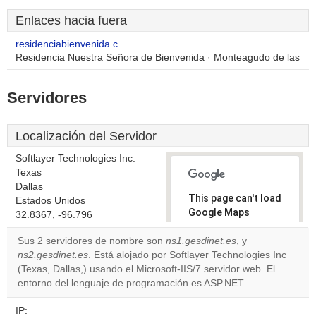
Enlaces hacia fuera
residenciabienvenida.c..
Residencia Nuestra Señora de Bienvenida · Monteagudo de las
Servidores
Localización del Servidor
Softlayer Technologies Inc.
Texas
Dallas
This page can't load
Estados Unidos
Google Maps
32.8367, -96.796
correctly.
Sus 2 servidores de nombre son
ns1.gesdinet.es
, y
ns2.gesdinet.es
. Está alojado por Softlayer Technologies Inc
Do you
OK
(Texas, Dallas,) usando el Microsoft-IIS/7 servidor web. El
own this
website?
entorno del lenguaje de programación es ASP.NET.
IP: