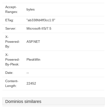
Accept-
bytes
Ranges:
ETag:
"ab338fd4ff3cc1:0"
Server:
Microsoft-IIS/7.5
X-
Powered-
ASP.NET
By:
X-
Powered-
PleskWin
By-Plesk:
Date:
--
Content-
22452
Length:
Dominios similares