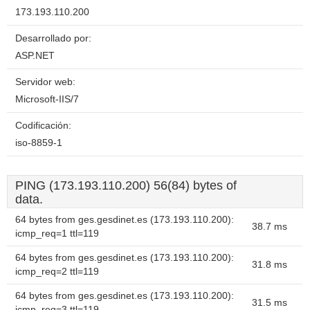
173.193.110.200
Desarrollado por:
ASP.NET
Servidor web:
Microsoft-IIS/7
Codificación:
iso-8859-1
PING (173.193.110.200) 56(84) bytes of
data.
64 bytes from ges.gesdinet.es (173.193.110.200):
38.7 ms
icmp_req=1 ttl=119
64 bytes from ges.gesdinet.es (173.193.110.200):
31.8 ms
icmp_req=2 ttl=119
64 bytes from ges.gesdinet.es (173.193.110.200):
31.5 ms
icmp_req=3 ttl=119