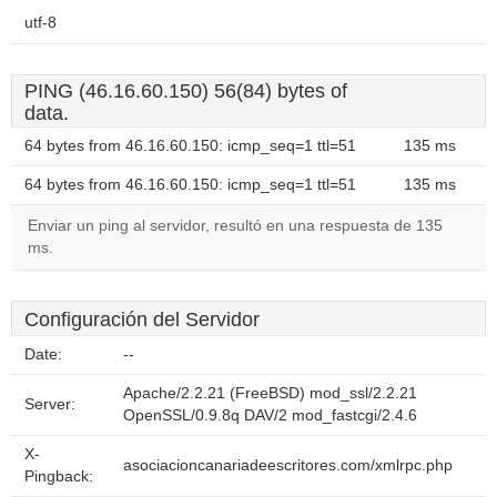
utf-8
PING (46.16.60.150) 56(84) bytes of
data.
64 bytes from 46.16.60.150: icmp_seq=1 ttl=51
135 ms
64 bytes from 46.16.60.150: icmp_seq=1 ttl=51
135 ms
Enviar un ping al servidor, resultó en una respuesta de 135
ms.
Configuración del Servidor
Date:
--
Apache/2.2.21 (FreeBSD) mod_ssl/2.2.21
Server:
OpenSSL/0.9.8q DAV/2 mod_fastcgi/2.4.6
X-
asociacioncanariadeescritores.com/xmlrpc.php
Pingback: