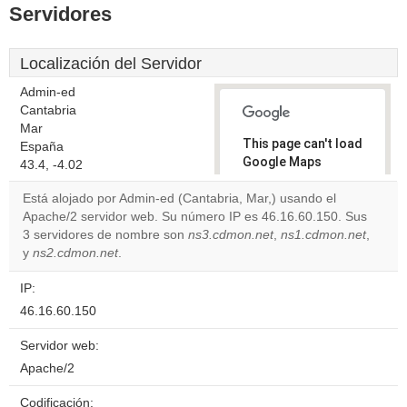
Servidores
Localización del Servidor
Admin-ed
Cantabria
Mar
This page can't load
España
Google Maps
43.4, -4.02
correctly.
Está alojado por Admin-ed (Cantabria, Mar,) usando el
Apache/2 servidor web. Su número IP es 46.16.60.150. Sus
Do you
OK
3 servidores de nombre son
ns3.cdmon.net
own this
,
ns1.cdmon.net
,
website?
y
ns2.cdmon.net
.
IP:
46.16.60.150
Servidor web:
Apache/2
Codificación: