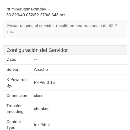
rtt min/avg/max/mdev =
33.823/40.052/52.279/8.648 ms
Enviar un ping al servidor, resultó en una respuesta de 52.2
ms.
Configuración del Servidor
Date:
--
Server:
Apache
X-Powered-
PHP/5.3.15
By:
Connection:
close
Transfer-
chunked
Encoding:
Content-
text/html
Type: