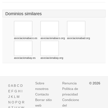
Dominios similares
asociacionabaco.es
asociacionabaco.org
asociacionabad.org
asociacionabay.es
asociacionabay.org
Sobre
Renuncia
© 2026
0
A
B
C
D
nosotros
Política de
E
F
G
H
I
Contacto
privacidad
J
K
L
M
Borrar sitio
Condiciones
N
O
P
Q
R
web
del
S
T
U
V
W