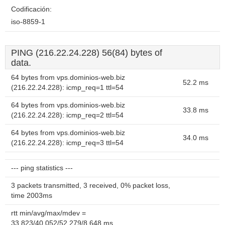
Codificación:
iso-8859-1
PING (216.22.24.228) 56(84) bytes of
data.
64 bytes from vps.dominios-web.biz
52.2 ms
(216.22.24.228): icmp_req=1 ttl=54
64 bytes from vps.dominios-web.biz
33.8 ms
(216.22.24.228): icmp_req=2 ttl=54
64 bytes from vps.dominios-web.biz
34.0 ms
(216.22.24.228): icmp_req=3 ttl=54
--- ping statistics ---
3 packets transmitted, 3 received, 0% packet loss,
time 2003ms
rtt min/avg/max/mdev =
33.823/40.052/52.279/8.648 ms