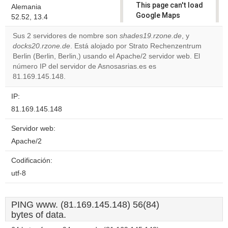
This page can't load
Alemania
Google Maps
52.52, 13.4
correctly.
Sus 2 servidores de nombre son
shades19.rzone.de
, y
docks20.rzone.de
. Está alojado por Strato Rechenzentrum
Do you
OK
Berlin (Berlin, Berlin,) usando el Apache/2 servidor web. El
own this
website?
número IP del servidor de Asnosasrias.es es
81.169.145.148.
IP:
81.169.145.148
Servidor web:
Apache/2
Codificación:
utf-8
PING www. (81.169.145.148) 56(84)
bytes of data.