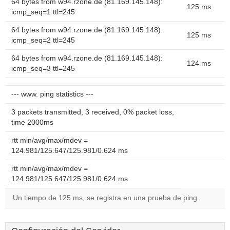
64 bytes from w94.rzone.de (81.169.145.148):
125 ms
icmp_seq=1 ttl=245
64 bytes from w94.rzone.de (81.169.145.148):
125 ms
icmp_seq=2 ttl=245
64 bytes from w94.rzone.de (81.169.145.148):
124 ms
icmp_seq=3 ttl=245
--- www. ping statistics ---
3 packets transmitted, 3 received, 0% packet loss,
time 2000ms
rtt min/avg/max/mdev =
124.981/125.647/125.981/0.624 ms
rtt min/avg/max/mdev =
124.981/125.647/125.981/0.624 ms
Un tiempo de 125 ms, se registra en una prueba de ping.