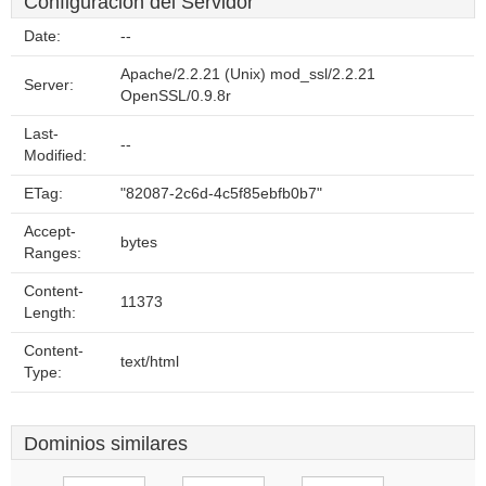
Configuración del Servidor
Date:
--
Apache/2.2.21 (Unix) mod_ssl/2.2.21
Server:
OpenSSL/0.9.8r
Last-
--
Modified:
ETag:
"82087-2c6d-4c5f85ebfb0b7"
Accept-
bytes
Ranges:
Content-
11373
Length:
Content-
text/html
Type:
Dominios similares