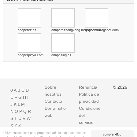
anaperez.es
anaperezhongkong.blogspot.com
anaperis.blogspot.com
anaperpinya.com
anapesing.es
Sobre
Renuncia
© 2026
0
A
B
C
D
nosotros
Política de
E
F
G
H
I
Contacto
privacidad
J
K
L
M
Borrar sitio
Condiciones
N
O
P
Q
R
web
del
S
T
U
V
W
servicio
X
Y
Z
Utilizamos cookies para proporcionarle la mejor experiencia
comprendido