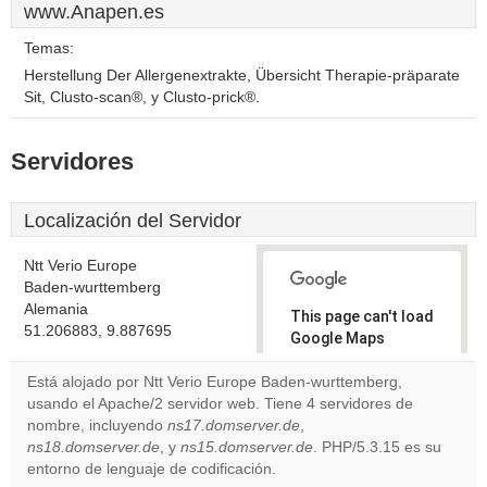
www.Anapen.es
Temas:
Herstellung Der Allergenextrakte, Übersicht Therapie-präparate
Sit, Clusto-scan®, y Clusto-prick®.
Servidores
Localización del Servidor
Ntt Verio Europe
Baden-wurttemberg
Alemania
This page can't load
51.206883, 9.887695
Google Maps
correctly.
Está alojado por Ntt Verio Europe Baden-wurttemberg,
usando el Apache/2 servidor web. Tiene 4 servidores de
Do you
OK
nombre, incluyendo
ns17.domserver.de
,
own this
website?
ns18.domserver.de
, y
ns15.domserver.de
. PHP/5.3.15 es su
entorno de lenguaje de codificación.