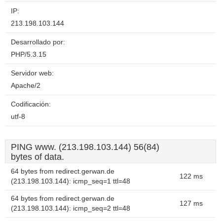
IP:
213.198.103.144
Desarrollado por:
PHP/5.3.15
Servidor web:
Apache/2
Codificación:
utf-8
PING www. (213.198.103.144) 56(84)
bytes of data.
64 bytes from redirect.gerwan.de
122 ms
(213.198.103.144): icmp_seq=1 ttl=48
64 bytes from redirect.gerwan.de
127 ms
(213.198.103.144): icmp_seq=2 ttl=48