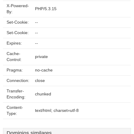
X-Powered-
PHP/5.3.15
By:
Set-Cookie:
--
Set-Cookie:
--
Expires:
--
Cache-
private
Control:
Pragma:
no-cache
Connection:
close
Transfer-
chunked
Encoding:
Content-
text/html; charset=utf-8
Type:
Dominios similares