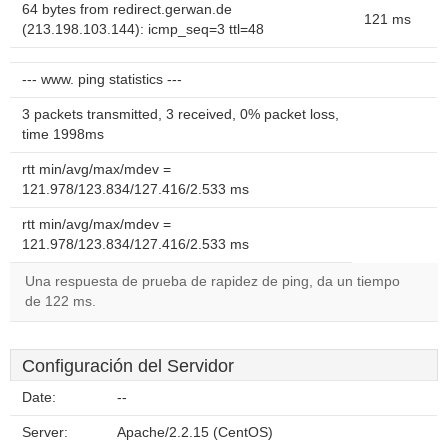
64 bytes from redirect.gerwan.de
121 ms
(213.198.103.144): icmp_seq=3 ttl=48
--- www. ping statistics ---
3 packets transmitted, 3 received, 0% packet loss,
time 1998ms
rtt min/avg/max/mdev =
121.978/123.834/127.416/2.533 ms
rtt min/avg/max/mdev =
121.978/123.834/127.416/2.533 ms
Una respuesta de prueba de rapidez de ping, da un tiempo
de 122 ms.
Configuración del Servidor
Date:
--
Server:
Apache/2.2.15 (CentOS)