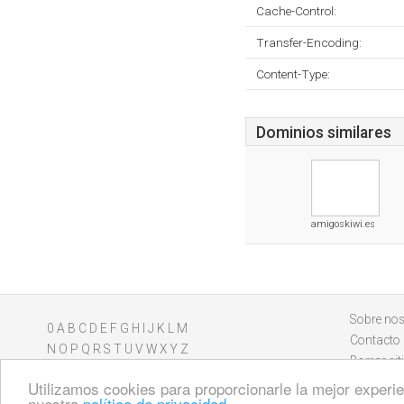
Cache-Control:
Transfer-Encoding:
Content-Type:
Dominios similares
amigoskiwi.es
Sobre nos
0
A
B
C
D
E
F
G
H
I
J
K
L
M
Contacto
N
O
P
Q
R
S
T
U
V
W
X
Y
Z
Borrar sit
Utilizamos cookies para proporcionarle la mejor experien
nuestra
política de privacidad