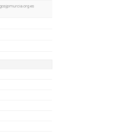
OK
migosjpmurcia.org es