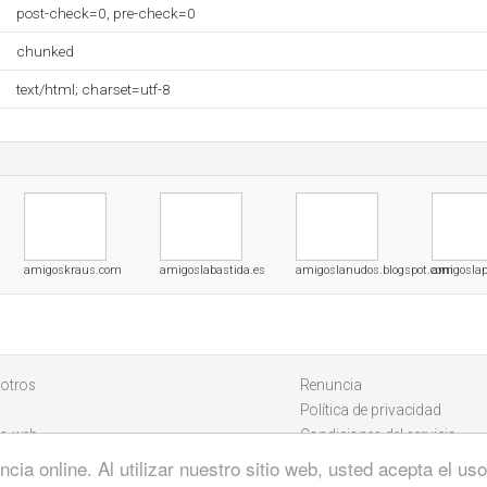
post-check=0, pre-check=0
chunked
text/html; charset=utf-8
amigoskraus.com
amigoslabastida.es
amigoslanudos.blogspot.com
amigoslap
otros
Renuncia
Política de privacidad
io web
Condiciones del servicio
cia online. Al utilizar nuestro sitio web, usted acepta el u