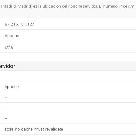
Do you own this website?
es (Madrid, Madrid) es la ubicación del Apache servidor. El número IP de A
87.216.181.127
Apache
utf-8
ervidor
--
Apache
--
--
--
store, no-cache, must-revalidate