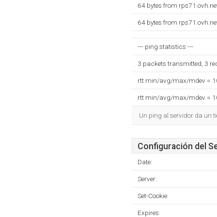
64 bytes from rps71.ovh.ne
64 bytes from rps71.ovh.ne
--- ping statistics ---
3 packets transmitted, 3 r
rtt min/avg/max/mdev = 
rtt min/avg/max/mdev = 
Un ping al servidor da un 
Configuración del S
Date:
Server:
Set-Cookie:
Expires: