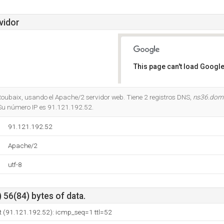
vidor
This page can't load Google
Do you own this website?
oubaix, usando el Apache/2 servidor web. Tiene 2 registros DNS,
ns36.doma
 Su número IP es 91.121.192.52.
91.121.192.52
Apache/2
utf-8
 56(84) bytes of data.
t (91.121.192.52): icmp_seq=1 ttl=52