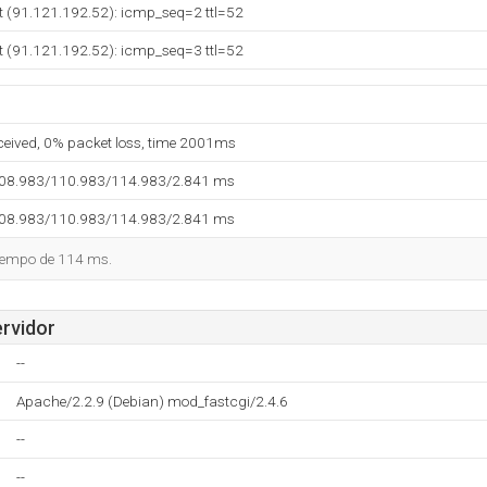
t (91.121.192.52): icmp_seq=2 ttl=52
t (91.121.192.52): icmp_seq=3 ttl=52
eceived, 0% packet loss, time 2001ms
108.983/110.983/114.983/2.841 ms
108.983/110.983/114.983/2.841 ms
tiempo de 114 ms.
ervidor
--
Apache/2.2.9 (Debian) mod_fastcgi/2.4.6
--
--