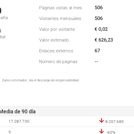
506
Páginas vistas al mes
0
paña
506
Visitantes mensuales
€ 0,02
Valor por visitante
9
ial
€ 626,23
Valor estimado
67
Enlaces externos
--
Número de páginas
. Datos estimados, lea el descargo de responsabilidad.
 Media de 90 día
17.287.730
8.207.685
9
-60%