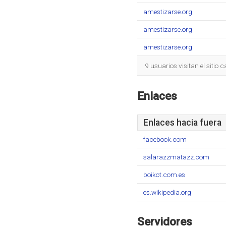
amestizarse.org
amestizarse.org
amestizarse.org
9 usuarios visitan el sitio
Enlaces
Enlaces hacia fuera
facebook.com
salarazzmatazz.com
boikot.com.es
es.wikipedia.org
Servidores