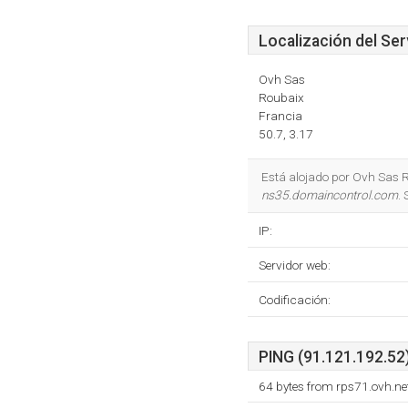
Localización del Ser
Ovh Sas
Roubaix
Francia
50.7, 3.17
Está alojado por Ovh Sas R
ns35.domaincontrol.com
.
IP:
Servidor web:
Codificación:
PING (91.121.192.52)
64 bytes from rps71.ovh.ne