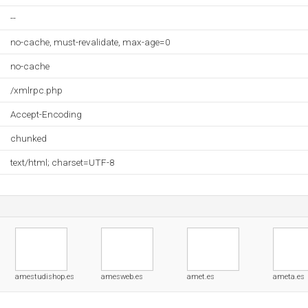
--
no-cache, must-revalidate, max-age=0
no-cache
/xmlrpc.php
Accept-Encoding
chunked
text/html; charset=UTF-8
amestudishop.es
amesweb.es
amet.es
ameta.es