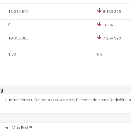
16.016.812
8.163.365
0
-60%
19.056.085
7.259.990
1,00
0%
rg
Quienes Somos, Contacta Con Nosotros, Recomendaciones Radiofónicas,
Anti Viña Fest !!!