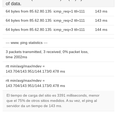
of data.
64 bytes from 85.62.80.135: icmp_req=1 ttl=111
143 ms
64 bytes from 85.62.80.135: icmp_req=2 ttl=111
143 ms
64 bytes from 85.62.80.135: icmp_req=3 ttl=111
144 ms
--- www. ping statistics ---
3 packets transmitted, 3 received, 0% packet loss,
time 2002ms
rtt min/avg/max/mdev =
143.704/143.951/144.173/0.478 ms
rtt min/avg/max/mdev =
143.704/143.951/144.173/0.478 ms
El tiempo de carga del sitio es 3391 milliseconds, menor
que el 75% de otros sitios medidos. A su vez, el ping al
servidor da un tiempo de 143 ms.