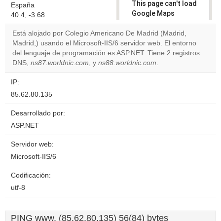
This page can't load
España
Google Maps
40.4, -3.68
correctly.
Está alojado por Colegio Americano De Madrid (Madrid,
Madrid,) usando el Microsoft-IIS/6 servidor web. El entorno
Do you
OK
del lenguaje de programación es ASP.NET. Tiene 2 registros
own this
website?
DNS,
ns87.worldnic.com
, y
ns88.worldnic.com
.
IP:
85.62.80.135
Desarrollado por:
ASP.NET
Servidor web:
Microsoft-IIS/6
Codificación:
utf-8
PING www. (85.62.80.135) 56(84) bytes