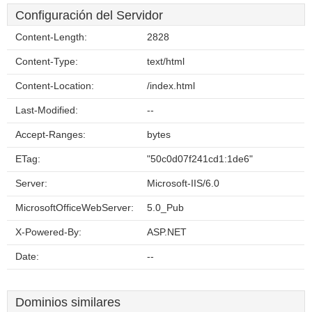
Configuración del Servidor
Content-Length:
2828
Content-Type:
text/html
Content-Location:
/index.html
Last-Modified:
--
Accept-Ranges:
bytes
ETag:
"50c0d07f241cd1:1de6"
Server:
Microsoft-IIS/6.0
MicrosoftOfficeWebServer:
5.0_Pub
X-Powered-By:
ASP.NET
Date:
--
Dominios similares